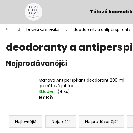
K
Přejít
na
o
Tělová kosmeti
obsah
Zpět
Zpět
š
do
do
í
Domů
Tělová kosmetika
deodoranty a antiperspiranty
k
obchodu
obchodu
deodoranty a antipersp
Nejprodávanější
Manava Antiperspirant deodorant 200 ml
granátové jablko
Skladem
(4 ks)
97 Kč
Ř
a
Nejlevnější
Nejdražší
Nejprodávanější
z