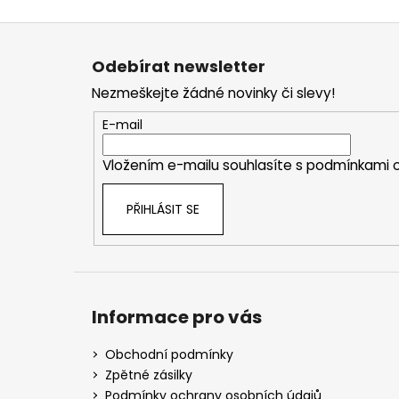
Z
á
Odebírat newsletter
p
Nezmeškejte žádné novinky či slevy!
a
t
E-mail
í
Vložením e-mailu souhlasíte s
podmínkami o
PŘIHLÁSIT SE
Informace pro vás
Obchodní podmínky
Zpětné zásilky
Podmínky ochrany osobních údajů