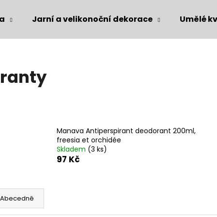
ka
Jarní a velikonoční dekorace
Umělé kv
Co potřebujete najít?
iranty
HLEDAT
Doporučujeme
Manava Antiperspirant deodorant 200ml,
freesia et orchidée
Skladem
(3 ks)
97 Kč
Abecedně