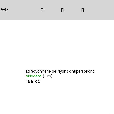
Hledat
Přihlášení
Nákupní
ětiny
Bytové doplňky
Podzimní dekorac
košík
La Savonnerie de Nyons antiperspirant
Skladem
(3 ks)
195 Kč
Následující