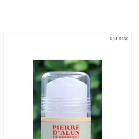
KVĚTINA, VĚČNÁ RŮŽE
Kód:
9630