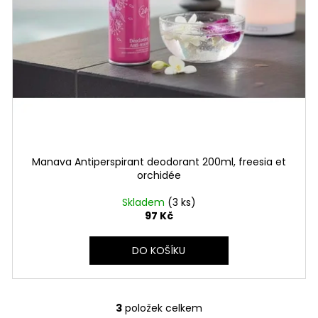
Manava Antiperspirant deodorant 200ml, freesia et
orchidée
Skladem
(3 ks)
97 Kč
DO KOŠÍKU
3
položek celkem
O