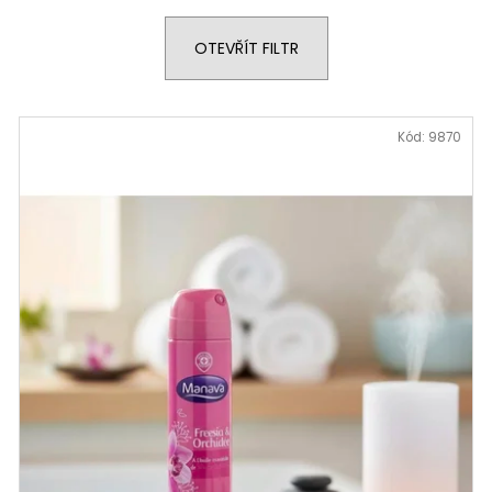
STABILIZOVANÁ KVĚTINA, VĚČNÁ RŮŽE
STABILIZOVANÁ 
ANDĚL
ANDĚL
OTEVŘÍT FILTR
389 Kč
398 Kč
Kód:
9870