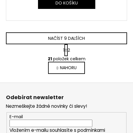
DO KOŠÍKU
NAČÍST 9 DALŠÍCH
S
1
2
t
O
r
21
položek celkem
v
á
NAHORU
l
n
k
á
o
d
Z
v
a
á
á
c
Odebírat newsletter
n
p
í
í
Nezmeškejte žádné novinky či slevy!
p
a
r
t
E-mail
v
í
k
Vložením e-mailu souhlasíte s
podmínkami