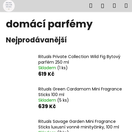
K
Přejít
Hledat
Náku
M
Přihlášen
na
o
obsah
Zpět
Zpět
košík
š
domácí parfémy
í
C
k
Nejprodávanější
o
p
o
Rituals Private Collection Wild Fig Bytový
t
parfém 250 ml
Skladem
(1 ks)
ř
619 Kč
e
b
Rituals Green Cardamom Mini Fragrance
u
Sticks 100 ml
j
Skladem
(5 ks)
639 Kč
e
t
Rituals Savage Garden Mini Fragrance
e
Sticks luxusní vonné minityčinky, 100 ml
n