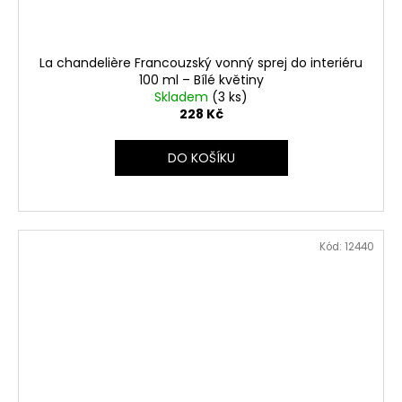
La chandelière Francouzský vonný sprej do interiéru
100 ml – Bílé květiny
Skladem
(3 ks)
228 Kč
DO KOŠÍKU
Kód:
12440