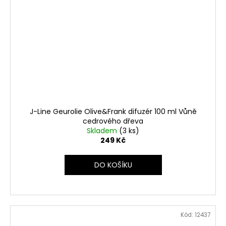
J-Line Geurolie Olive&Frank difuzér 100 ml Vůně
cedrového dřeva
Skladem
(3 ks)
249 Kč
DO KOŠÍKU
Kód:
12437