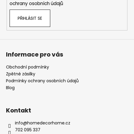
y
ochrany osobních údajů
v
ý
PŘIHLÁSIT SE
p
i
s
u
Informace pro vás
Obchodní podmínky
Zpětné zásilky
Podmínky ochrany osobních údajů
Blog
Kontakt
info
@
homedecorhome.cz
702 095 337