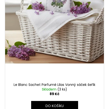
č
d
u
u
j
k
e
t
m
ů
e
STABILIZOVANÁ
VĚČNÁ
RŮŽE
449
Kč
Le Blanc Sachet Parfumé Lilas Vonný sáček šeřík
Skladem
(3 ks)
89 Kč
DO KOŠÍKU