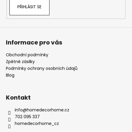
ý
PŘIHLÁSIT SE
p
i
s
u
Informace pro vás
Obchodní podmínky
Zpětné zásilky
Podmínky ochrany osobních údajů
Blog
Kontakt
info
@
homedecorhome.cz
702 095 337
homedecorhome_cz