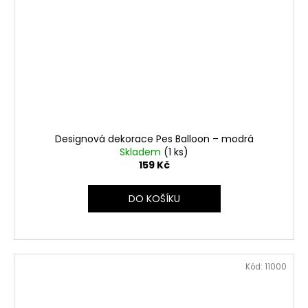
Designová dekorace Pes Balloon – modrá
Skladem
(1 ks)
159 Kč
DO KOŠÍKU
Kód:
11000