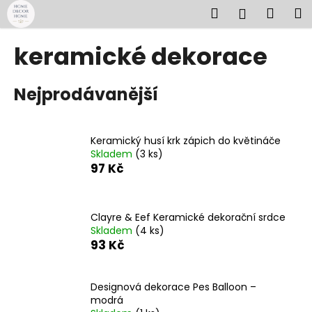
K
Přejít
Hledat
Náku
M
Přihlášen
na
o
obsah
Zpět
Zpět
košík
š
keramické dekorace
í
C
k
Nejprodávanější
o
p
o
Keramický husí krk zápich do květináče
t
Skladem
(3 ks)
ř
97 Kč
e
b
u
Clayre & Eef Keramické dekorační srdce
Skladem
(4 ks)
j
93 Kč
e
t
Designová dekorace Pes Balloon –
e
modrá
n