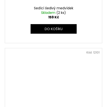
Sedící šedivý medvídek
Skladem
(2 ks)
159 Kč
DO KOŠÍKU
Kód:
12101