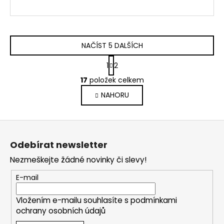
NAČÍST 5 DALŠÍCH
S
1
2
t
O
r
17
položek celkem
v
á
NAHORU
l
n
k
á
o
d
Z
v
a
á
á
c
Odebírat newsletter
n
p
í
í
Nezmeškejte žádné novinky či slevy!
p
a
r
t
E-mail
v
í
k
Vložením e-mailu souhlasíte s
podmínkami
y
ochrany osobních údajů
v