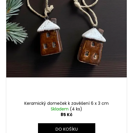
č
d
u
u
j
k
e
t
m
ů
e
STABILIZOVANÁ
KVĚTINA,
VĚČNÁ
RŮŽE
ANDĚL
398
Kč
Keramický domeček k zavěšení 6 x 3 cm
Skladem
(4 ks)
85 Kč
DO KOŠÍKU