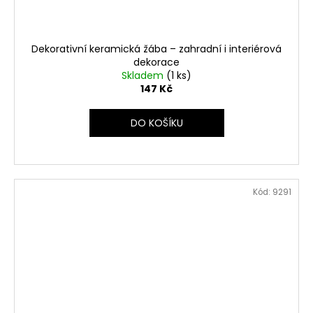
Dekorativní keramická žába – zahradní i interiérová
dekorace
Skladem
(1 ks)
147 Kč
DO KOŠÍKU
Kód:
9291