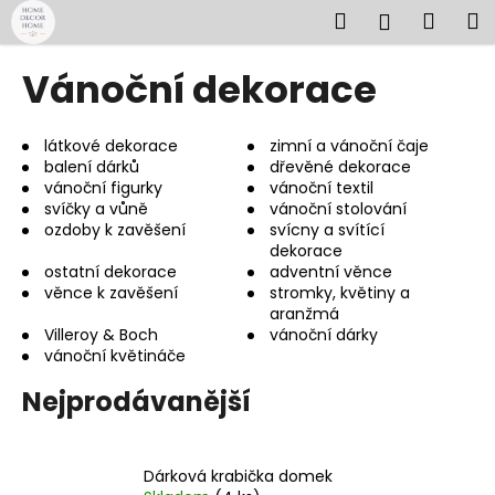
K
Přejít
Hledat
Náku
M
Přihlášen
na
o
obsah
Zpět
Zpět
košík
š
Vánoční dekorace
í
C
k
o
látkové dekorace
zimní a vánoční čaje
balení dárků
dřevěné dekorace
p
vánoční figurky
vánoční textil
o
svíčky a vůně
vánoční stolování
t
ozdoby k zavěšení
svícny a svítící
dekorace
ř
ostatní dekorace
adventní věnce
e
věnce k zavěšení
stromky, květiny a
aranžmá
b
Villeroy & Boch
vánoční dárky
u
vánoční květináče
j
Nejprodávanější
e
t
e
Dárková krabička domek
n