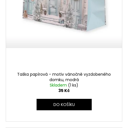
Taška papírová - motiv vánočně vyzdobeného
domku, modrá
Skladem
(1 ks)
35 Kč
DO KOŠÍKU