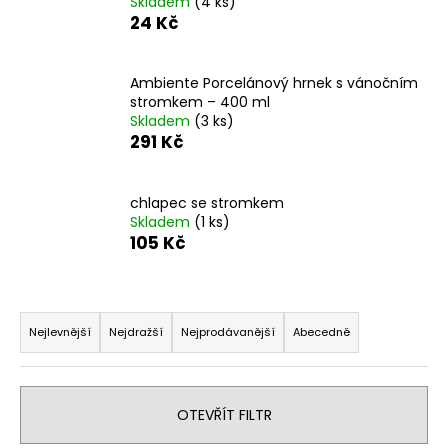
Skladem
(4 ks)
a
24 Kč
j
í
Ambiente Porcelánový hrnek s vánočním
t
stromkem – 400 ml
Skladem
(3 ks)
?
291 Kč
chlapec se stromkem
Skladem
(1 ks)
HLEDAT
105 Kč
Ř
D
a
Nejlevnější
Nejdražší
Nejprodávanější
Abecedně
o
z
p
o
e
r
n
OTEVŘÍT FILTR
u
í