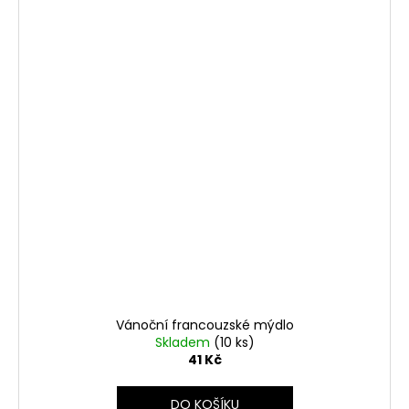
Vánoční francouzské mýdlo
Skladem
(10 ks)
41 Kč
DO KOŠÍKU