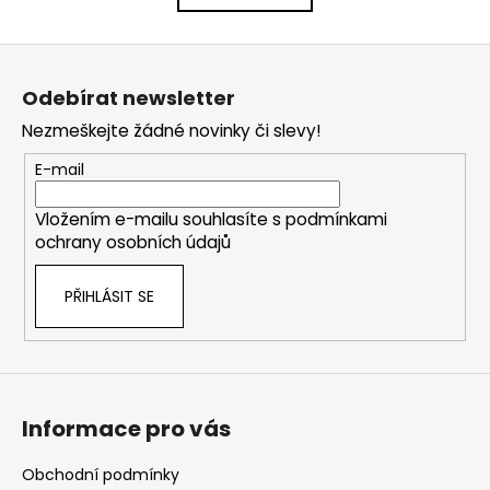
k
á
o
d
Z
v
a
á
á
c
Odebírat newsletter
n
p
í
í
Nezmeškejte žádné novinky či slevy!
p
a
r
t
E-mail
v
í
k
Vložením e-mailu souhlasíte s
podmínkami
y
ochrany osobních údajů
v
ý
PŘIHLÁSIT SE
p
i
s
u
Informace pro vás
Obchodní podmínky