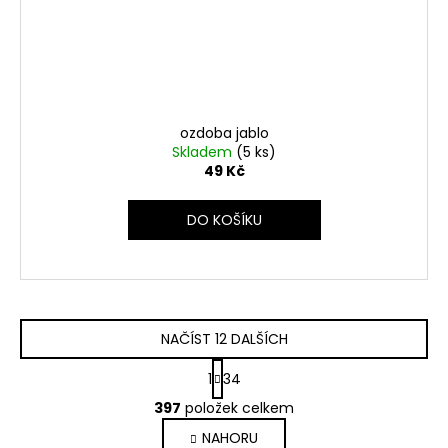
ozdoba jablo
Skladem
(5 ks)
49 Kč
DO KOŠÍKU
NAČÍST 12 DALŠÍCH
S
1
34
t
O
r
397
položek celkem
v
á
NAHORU
l
n