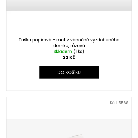
Taška papírová - motiv vánočně vyzdobeného
domku, růžová
Skladem
(1 ks)
22 Kč
DO KOŠÍKU
Kód:
5568