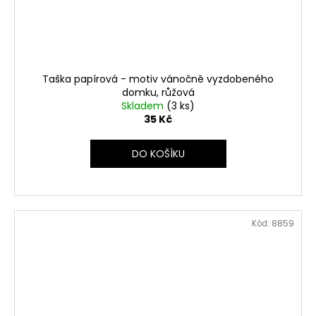
Taška papírová - motiv vánočně vyzdobeného
domku, růžová
Skladem
(3 ks)
35 Kč
DO KOŠÍKU
Kód:
8859