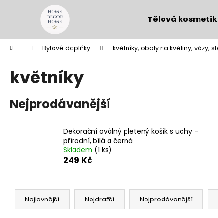
K
Přejít
na
o
Tělová kosmeti
obsah
Zpět
Zpět
š
do
do
í
Domů
Bytové doplňky
květníky, obaly na květiny, vázy, s
k
obchodu
obchodu
květníky
Nejprodávanější
Dekorační oválný pletený košík s uchy –
přírodní, bílá a černá
Skladem
(1 ks)
249 Kč
Ř
a
Nejlevnější
Nejdražší
Nejprodávanější
z