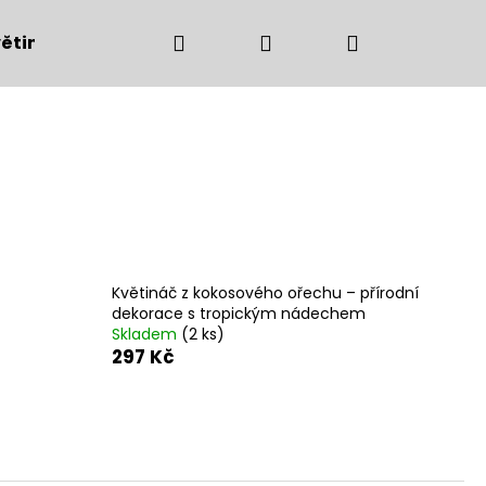
Hledat
Přihlášení
Nákupní
ětiny
Bytové doplňky
Podzimní dekorac
košík
Květináč z kokosového ořechu – přírodní
dekorace s tropickým nádechem
Skladem
(2 ks)
297 Kč
Následující