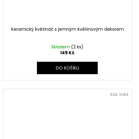
Keramický květináč s jemným květinovým dekorem
Skladem
(2 ks)
149 Kč
DO KOŠÍKU
Kód:
10413