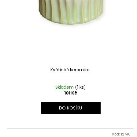
Květináč keramika.
Skladem
(1 ks)
101 Kč
DO KOŠÍKU
Kód:
12746