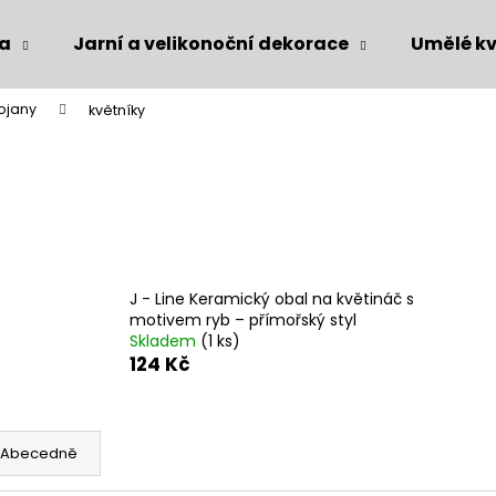
ka
Jarní a velikonoční dekorace
Umělé kv
tojany
květníky
Co potřebujete najít?
HLEDAT
Doporučujeme
J - Line Keramický obal na květináč s
motivem ryb – přímořský styl
Skladem
(1 ks)
124 Kč
Abecedně