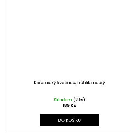
Keramický květináč, truhlík modrý
Skladem
(2 ks)
189 Kč
DO KOŠÍKU