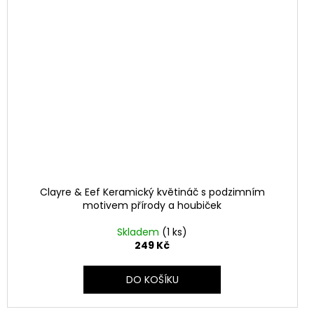
Clayre & Eef Keramický květináč s podzimním
motivem přírody a houbiček
Skladem
(1 ks)
249 Kč
DO KOŠÍKU