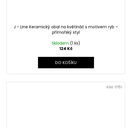
J - Line Keramický obal na květináč s motivem ryb –
přímořský styl
Skladem
(1 ks)
124 Kč
DO KOŠÍKU
Kód:
11751