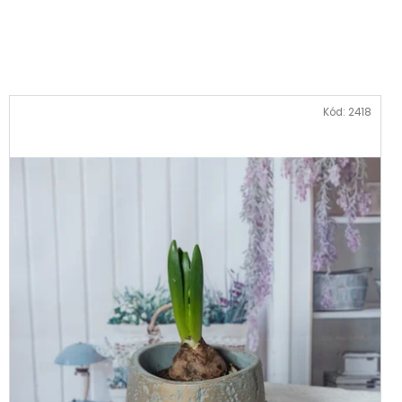
KVĚTINA, VĚČNÁ RŮŽE
Kód:
2418