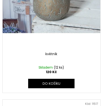
květník
Skladem
(12 ks)
120 Kč
DO KOŠÍKU
Kód:
11517