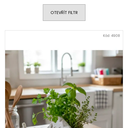
STABILIZOVANÁ KVĚTINA, VĚČNÁ RŮŽE
STABILIZOVANÁ 
ANDĚL
ANDĚL
OTEVŘÍT FILTR
389 Kč
398 Kč
Kód:
4908