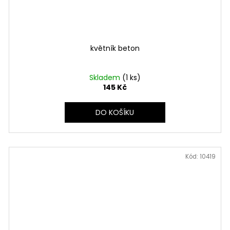
květník beton
Skladem
(1 ks)
145 Kč
DO KOŠÍKU
Kód:
10419