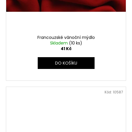
Francouzské vánoční mýdlo
Skladem
(10 ks)
41 Kč
DO KOŠÍKU
Kód:
10587