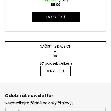
Skladem
(2 ks)
69 Kč
DO KOŠÍKU
NAČÍST 12 DALŠÍCH
S
1
6
t
O
r
67
položek celkem
v
á
NAHORU
l
n
k
á
o
d
Z
v
a
á
á
c
Odebírat newsletter
n
p
í
í
Nezmeškejte žádné novinky či slevy!
p
a
r