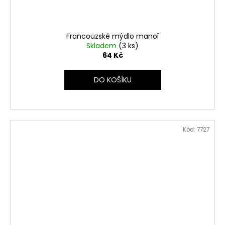
Francouzské mýdlo manoï
Skladem
(3 ks)
64 Kč
DO KOŠÍKU
Kód:
7727