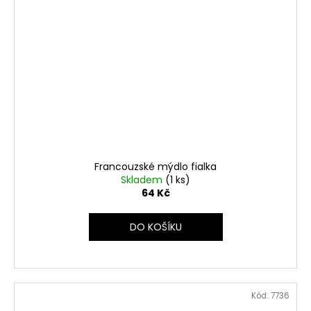
Francouzské mýdlo fialka
Skladem
(1 ks)
64 Kč
DO KOŠÍKU
Kód:
7736