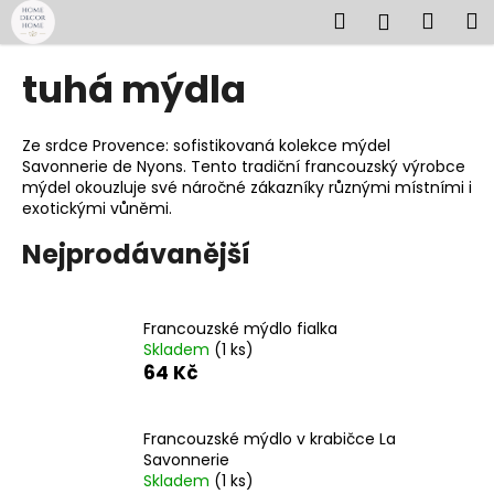
K
Přejít
Hledat
Náku
M
Přihlášen
na
o
obsah
Zpět
Zpět
košík
š
tuhá mýdla
í
C
k
o
Ze srdce Provence: sofistikovaná kolekce mýdel
Savonnerie de Nyons. Tento tradiční francouzský výrobce
p
mýdel okouzluje své náročné zákazníky různými místními i
o
exotickými vůněmi.
t
Nejprodávanější
ř
e
b
Francouzské mýdlo fialka
u
Skladem
(1 ks)
64 Kč
j
e
t
Francouzské mýdlo v krabičce La
e
Savonnerie
Skladem
(1 ks)
n