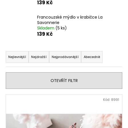
139 Kč
a
j
Francouzské mýdlo v krabičce La
í
Savonnerie
t
Skladem
(5 ks)
139 Kč
?
Ř
a
Nejlevnější
Nejdražší
Nejprodávanější
Abecedně
z
HLEDAT
e
n
OTEVŘÍT FILTR
í
D
p
V
o
Kód:
8991
r
p
ý
o
o
p
r
d
i
u
u
s