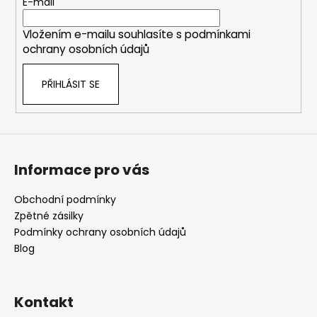
t
E-mail
v
í
k
Vložením e-mailu souhlasíte s
podmínkami
y
ochrany osobních údajů
v
ý
PŘIHLÁSIT SE
p
i
s
u
Informace pro vás
Obchodní podmínky
Zpětné zásilky
Podmínky ochrany osobních údajů
Blog
Kontakt