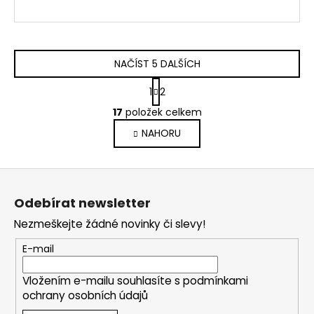
NAČÍST 5 DALŠÍCH
S
1
2
t
O
r
17
položek celkem
v
á
NAHORU
l
n
k
á
o
d
Z
v
a
á
á
c
Odebírat newsletter
n
p
í
í
Nezmeškejte žádné novinky či slevy!
p
a
r
t
E-mail
v
í
k
Vložením e-mailu souhlasíte s
podmínkami
y
ochrany osobních údajů
v