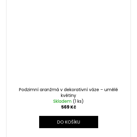
Podzimní aranžmá v dekorativní váze – umělé
květiny
Skladem
(1 ks)
569 Kč
DO KOŠÍKU