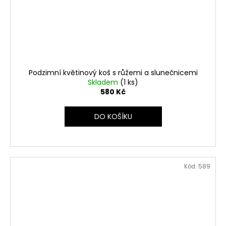
Podzimní květinový koš s růžemi a slunečnicemi
Skladem
(1 ks)
580 Kč
DO KOŠÍKU
Kód:
589