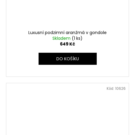
Luxusní podzimní aranžmá v gondole
Skladem
(1 ks)
649 Kč
DO KOŠÍKU
Kód:
10626