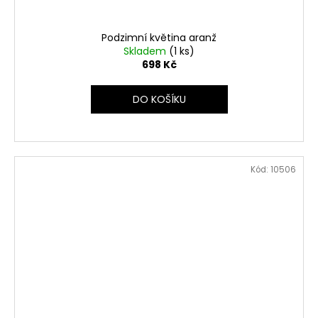
Podzimní květina aranž
Skladem
(1 ks)
698 Kč
DO KOŠÍKU
Kód:
10506