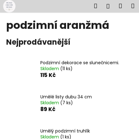
K
Přejít
Hledat
Náku
M
Přihlášen
na
o
obsah
Zpět
Zpět
košík
š
podzimní aranžmá
í
C
k
Nejprodávanější
o
p
o
Podzimní dekorace se slunečnicemi.
t
Skladem
(11 ks)
ř
115 Kč
e
b
u
Umělé listy dubu 34 cm
Skladem
(7 ks)
j
89 Kč
e
t
e
Umělý podzimní truhlík
n
Skladem
(1 ks)