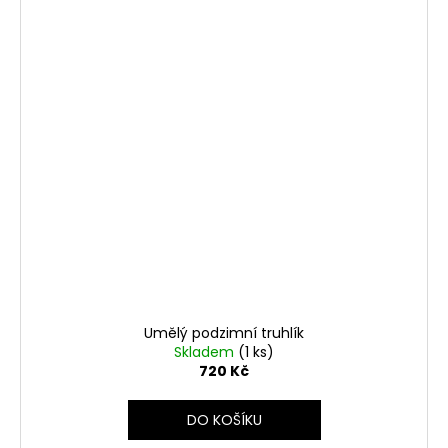
Umělý podzimní truhlík
Skladem
(1 ks)
720 Kč
DO KOŠÍKU