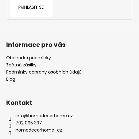
ý
PŘIHLÁSIT SE
p
i
s
u
Informace pro vás
Obchodní podmínky
Zpětné zásilky
Podmínky ochrany osobních údajů
Blog
Kontakt
info
@
homedecorhome.cz
702 095 337
homedecorhome_cz