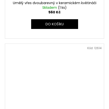
Umělý vřes dvoubarevný v keramickém květináči
Skladem
(1 ks)
560 Kč
DO KOŠÍKU
Kód:
12614