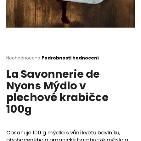
a
j
í
t
?
Průměrné
Neohodnoceno
Podrobnosti hodnocení
hodnocení
La Savonnerie de
produktu
HLEDAT
je
Nyons Mýdlo v
0,0
z
plechové krabičce
5
D
hvězdiček.
100g
o
p
o
r
Obsahuje 100 g mýdla s vůní květu bavlníku,
u
obohaceného o organické bambucké máslo a