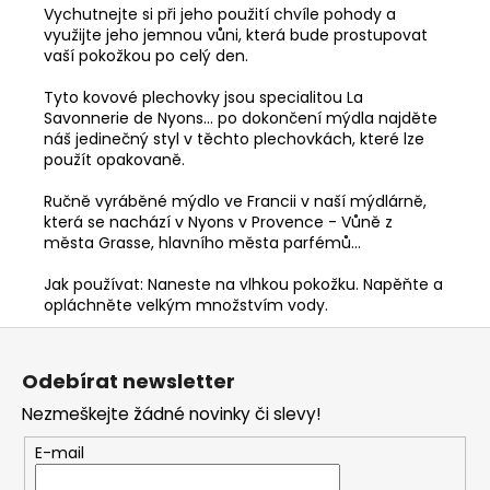
Vychutnejte si při jeho použití chvíle pohody a
využijte jeho jemnou vůni, která bude prostupovat
vaší pokožkou po celý den.
Tyto kovové plechovky jsou specialitou La
Savonnerie de Nyons... po dokončení mýdla najděte
náš jedinečný styl v těchto plechovkách, které lze
použít opakovaně.
Ručně vyráběné mýdlo ve Francii v naší mýdlárně,
která se nachází v Nyons v Provence - Vůně z
města Grasse, hlavního města parfémů...
Jak používat: Naneste na vlhkou pokožku. Napěňte a
opláchněte velkým množstvím vody.
Z
á
Odebírat newsletter
p
Nezmeškejte žádné novinky či slevy!
a
t
E-mail
í