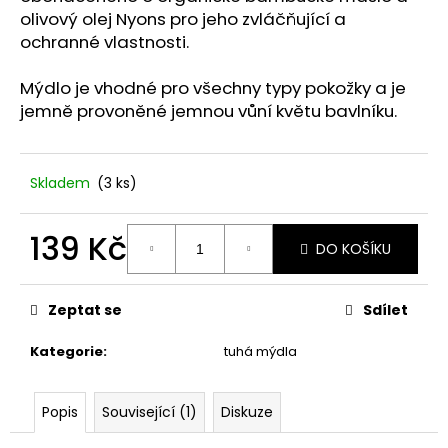
č
olivový olej Nyons pro jeho zvláčňující a
u
ochranné vlastnosti.
j
e
Mýdlo je vhodné pro všechny typy pokožky a je
m
e
jemně provoněné jemnou vůní květu bavlníku.
STABILIZOVANÁ
Skladem
(3 ks)
KVĚTINA,
VĚČNÁ
RŮŽE
139 Kč
ANDĚL
DO KOŠÍKU
389
Měrná
Kč
cena:
Zeptat se
Sdílet
Kategorie
:
tuhá mýdla
Popis
Související (1)
Diskuze