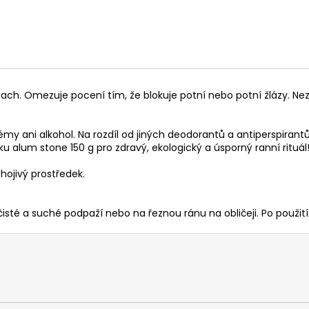
pach. Omezuje pocení tím, že blokuje potní nebo potní žlázy. N
y ani alkohol. Na rozdíl od jiných deodorantů a antiperspirantů
ku alum stone 150 g pro zdravý, ekologický a úsporný ranní rituál
 hojivý prostředek.
té a suché podpaží nebo na řeznou ránu na obličeji. Po použití