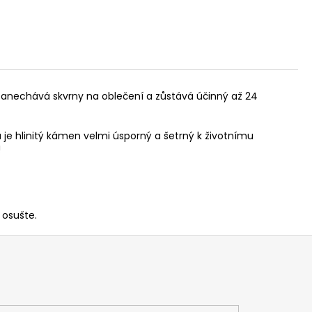
ezanechává skvrny na oblečení a zůstává účinný až 24
 je hlinitý kámen velmi úsporný a šetrný k životnímu
!
 osušte.