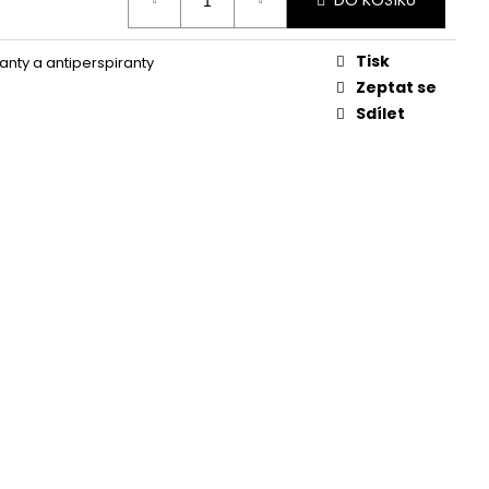
DO KOŠÍKU
KVĚTINA, VĚČNÁ RŮŽE
Tisk
nty a antiperspiranty
Zeptat se
Sdílet