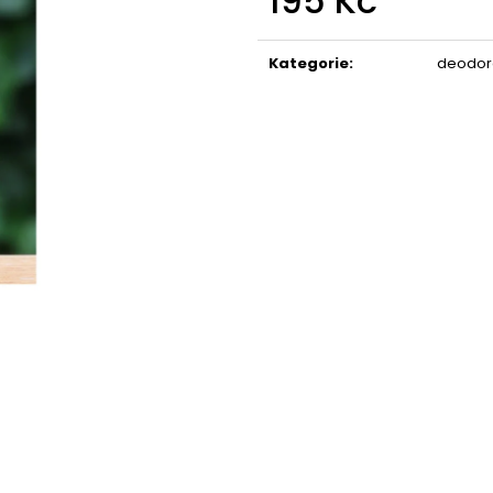
195 Kč
STABILIZOVANÁ KVĚTINA, VĚČNÁ RŮŽE
STABILIZOVANÁ 
ANDĚL
ANDĚL
Měrná
cena:
389 Kč
398 Kč
Kategorie
:
deodora