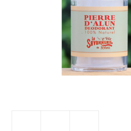
STABILIZOVANÁ KVĚTINA, VĚČNÁ RŮŽE
ANDĚL
419 Kč