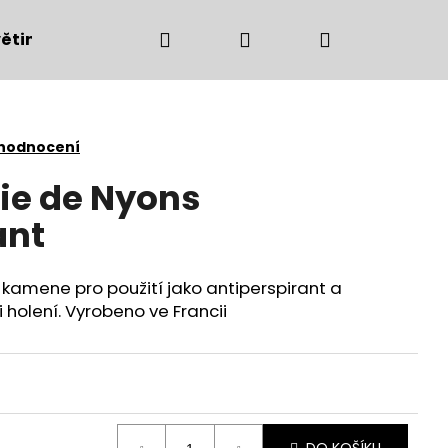
Hledat
Přihlášení
Nákupní
ětiny
Bytové doplňky
Podzimní dekorac
košík
 hodnocení
ie de Nyons
ant
o kamene pro použití jako antiperspirant a
 holení. Vyrobeno ve Francii
Následující