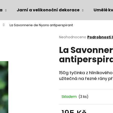
ka
Jarní a velikonoční dekorace
Umělé kv
La Savonnerie de Nyons antiperspirant
Co potřebujete najít?
Průměrné
Neohodnoceno
Podrobnosti
hodnocení
La Savonner
produktu
HLEDAT
je
antiperspir
0,0
z
5
Doporučujeme
hvězdiček.
150g tyčinka z hliníkovéh
užitečná na řezné rány při
Skladem
(3 ks)