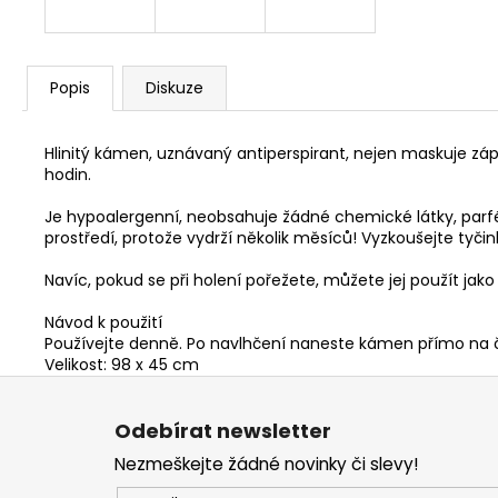
Popis
Diskuze
Hlinitý kámen, uznávaný antiperspirant, nejen maskuje zá
hodin.
Je hypoalergenní, neobsahuje žádné chemické látky, parfém
prostředí, protože vydrží několik měsíců! Vyzkoušejte tyčin
Navíc, pokud se při holení pořežete, můžete jej použít jako
Návod k použití
Používejte denně. Po navlhčení naneste kámen přímo na čis
Velikost: 98 x 45 cm
Z
á
Odebírat newsletter
p
Nezmeškejte žádné novinky či slevy!
a