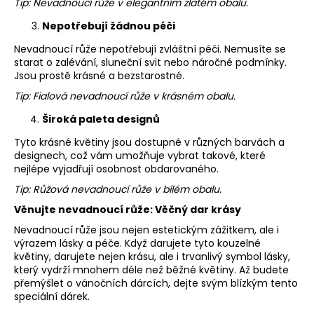
č
Tip:
Nevadnoucí růže v elegantním zlatém obalu.
u
Nepotřebují žádnou péči
j
e
Nevadnoucí růže nepotřebují zvláštní péči. Nemusíte se
m
starat o zalévání, sluneční svit nebo náročné podmínky.
Jsou prostě krásné a bezstarostné.
e
Tip:
Fialová nevadnoucí růže v krásném obalu.
Široká paleta designů
STABILIZOVANÁ
KVĚTINA,
Tyto krásné květiny jsou dostupné v různých barvách a
VĚČNÁ
RŮŽE
designech, což vám umožňuje vybrat takové, které
ANDĚL
nejlépe vyjadřují osobnost obdarovaného.
389
Tip:
Růžová nevadnoucí růže v bílém obalu.
Kč
Věnujte nevadnoucí růže: Věčný dar krásy
Nevadnoucí růže jsou nejen estetickým zážitkem, ale i
výrazem lásky a péče. Když darujete tyto kouzelné
květiny, darujete nejen krásu, ale i trvanlivý symbol lásky,
který vydrží mnohem déle než běžné květiny. Až budete
přemýšlet o vánočních dárcích, dejte svým blízkým tento
speciální dárek.