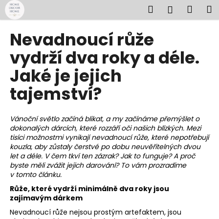
K
Přejít
Hledat
Náku
M
Přihlášen
na
o
obsah
Zpět
Zpět
košík
š
Nevadnoucí růže
í
C
vydrží dva roky a déle.
k
o
Jaké je jejich
p
tajemství?
o
t
ř
Vánoční světlo začíná blikat, a my začínáme přemýšlet o
e
dokonalých dárcích, které rozzáří oči našich blízkých. Mezi
tisíci možnostmi vynikají nevadnoucí růže, které nepotřebují
b
kouzla, aby zůstaly čerstvé po dobu neuvěřitelných dvou
u
let a déle. V čem tkví ten zázrak? Jak to funguje? A proč
j
byste měli zvážit jejich darování? To vám prozradíme
v tomto článku.
e
Růže, které vydrží minimálně dva roky jsou
t
zajímavým dárkem
e
Nevadnoucí růže nejsou prostým artefaktem, jsou
n