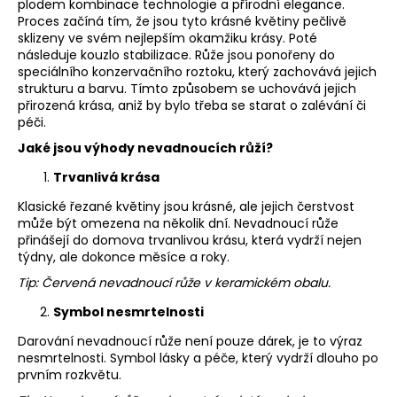
plodem kombinace technologie a přírodní elegance.
a
Proces začíná tím, že jsou tyto krásné květiny pečlivě
sklizeny ve svém nejlepším okamžiku krásy. Poté
j
následuje kouzlo stabilizace. Růže jsou ponořeny do
í
speciálního konzervačního roztoku, který zachovává jejich
t
strukturu a barvu. Tímto způsobem se uchovává jejich
přirozená krása, aniž by bylo třeba se starat o zalévání či
?
péči.
Jaké jsou výhody nevadnoucích růží?
Trvanlivá krása
HLEDAT
Klasické řezané květiny jsou krásné, ale jejich čerstvost
může být omezena na několik dní. Nevadnoucí růže
přinášejí do domova trvanlivou krásu, která vydrží nejen
týdny, ale dokonce měsíce a roky.
D
Tip:
Červená nevadnoucí růže v keramickém obalu.
o
Symbol nesmrtelnosti
p
o
Darování nevadnoucí růže není pouze dárek, je to výraz
r
nesmrtelnosti. Symbol lásky a péče, který vydrží dlouho po
prvním rozkvětu.
u