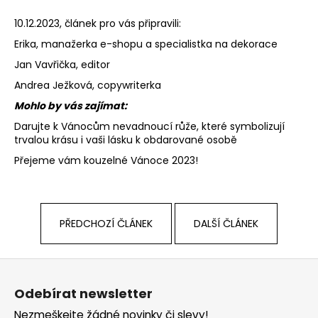
10.12.2023, článek pro vás připravili:
Erika, manažerka e-shopu a specialistka na dekorace
Jan Vavřička
, editor
Andrea Ježková
, copywriterka
Mohlo by vás zajímat:
Darujte k Vánocům nevadnoucí růže, které symbolizují
trvalou krásu i vaši lásku k obdarované osobě
Přejeme vám kouzelné Vánoce 2023!
PŘEDCHOZÍ ČLÁNEK
DALŠÍ ČLÁNEK
Z
á
Odebírat newsletter
p
Nezmeškejte žádné novinky či slevy!