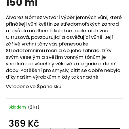
150 ml
č
u
j
Álvarez Gómez vytváří výběr jemných vůní, které
e
přinášejí vůni květin ze středomořských zahrad
m
a lesů do nádherné kolekce toaletních vod.
e
Citrusová, povzbuzující a osvěžující vůně. Její
zářivé vrchní tóny vás přenesou ke
PODZIMNÍ
Středozemnímu moři a do jeho zahrad. Díky
DEKORACE
svým veselým a svěžím vonným tónům je
SE
vhodná pro všechny věkové kategorie a denní
SLUNEČNICEMI.
dobu. Potěšení pro smysly, cítit se dobře nebylo
115
Kč
díky našim výrobkům nikdy tak snadné.
Vyrobeno ve Španělsku
Skladem
(2 ks)
369 Kč