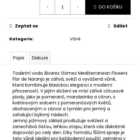
Měrná
DO KOŠÍKU
cena:
Zeptat se
Sdílet
Kategorie
:
Vůně
Popis
Diskuze
Toaletní voda Álvarez Gómez Mediterranean Flowers
Flor de Naranjo je zářivá, svěží a vyvážená vůně,
která kombinuje klasickou eleganci s moderní
přirozeností. V jejím složení se mísí zářivé citrusové
plody, jako je pomeranč, mandarinka a citron, s
květinovým srdcem z pomerančových květů,
obohaceným o zázvor a tymián pro jemný a
zahalující bylinný nádech.
Jemný pižmový základ prodlužuje svěžest a
zanechává čistou, lehkou stopu, která vás diskrétně
doprovází po celý den. Díky formátu 150ml spreje je
tato vůně ideální pro každodenní použití, zejména v