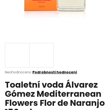
a
j
í
t
?
HLEDAT
Průměrné
Neohodnoceno
Podrobnosti hodnocení
hodnocení
D
Toaletní voda Álvarez
produktu
o
je
p
Gómez Mediterranean
0,0
o
z
r
Flowers Flor de Naranjo
5
u
hvězdiček.