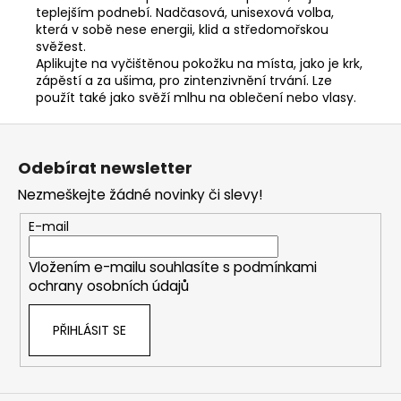
teplejším podnebí. Nadčasová, unisexová volba,
která v sobě nese energii, klid a středomořskou
svěžest.
Aplikujte na vyčištěnou pokožku na místa, jako je krk,
zápěstí a za ušima, pro zintenzivnění trvání. Lze
použít také jako svěží mlhu na oblečení nebo vlasy.
Z
á
Odebírat newsletter
p
Nezmeškejte žádné novinky či slevy!
a
t
E-mail
í
Vložením e-mailu souhlasíte s
podmínkami
ochrany osobních údajů
PŘIHLÁSIT SE