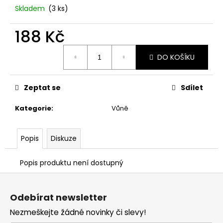
č
Skladem
(3 ks)
u
j
188 Kč
e
m
Měrná
e
DO KOŠÍKU
cena:
VONNÁ
Zeptat se
Sdílet
SOJOVÁ
SVÍČKA
Kategorie
:
Vůně
DÝŇOVÁ
SEZÓNA
79
Popis
Diskuze
Kč
Popis produktu není dostupný
Z
á
Odebírat newsletter
p
Nezmeškejte žádné novinky či slevy!
a