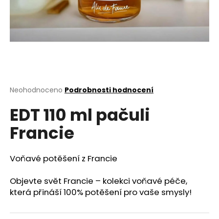
a
j
í
t
?
Průměrné
Neohodnoceno
Podrobnosti hodnocení
hodnocení
EDT 110 ml pačuli
produktu
HLEDAT
je
Francie
0,0
z
5
D
hvězdiček.
Voňavé potěšení z Francie
o
p
Objevte svět Francie – kolekci voňavé péče,
o
která přináší 100% potěšení pro vaše smysly!
r
u