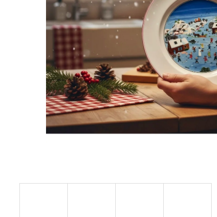
STABILIZOVANÁ KVĚTINA, VĚČNÁ RŮŽE
ANDĚL
419 Kč