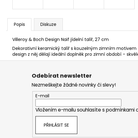
Popis
Diskuze
Villeroy & Boch Design Naif jídelní talíř, 27 cm
Dekorativní keramický talíř s kouzelným zimním motivem
design z něj dělají ideální doplněk pro zimní období – skvě
Z
á
Odebírat newsletter
p
Nezmeškejte žádné novinky či slevy!
a
t
E-mail
í
Vložením e-mailu souhlasíte s
podmínkami o
PŘIHLÁSIT SE