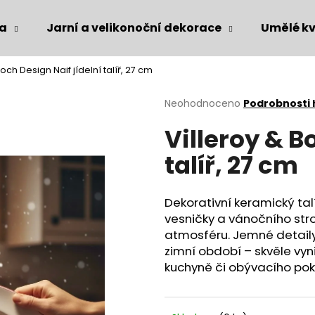
ka
Jarní a velikonoční dekorace
Umělé kv
Boch Design Naif jídelní talíř, 27 cm
Co potřebujete najít?
Průměrné
Neohodnoceno
Podrobnosti
hodnocení
Villeroy & B
produktu
HLEDAT
je
talíř, 27 cm
0,0
z
5
Doporučujeme
hvězdiček.
Dekorativní keramický ta
vesničky a vánočního st
atmosféru. Jemné detaily 
zimní období – skvěle vyn
kuchyně či obývacího pok