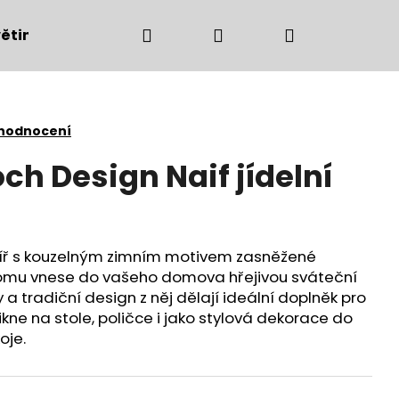
Hledat
Přihlášení
Nákupní
ětiny
Bytové doplňky
Podzimní dekorac
košík
 hodnocení
och Design Naif jídelní
líř s kouzelným zimním motivem zasněžené
romu vnese do vašeho domova hřejivou sváteční
a tradiční design z něj dělají ideální doplněk pro
ikne na stole, poličce i jako stylová dekorace do
oje.
Následující