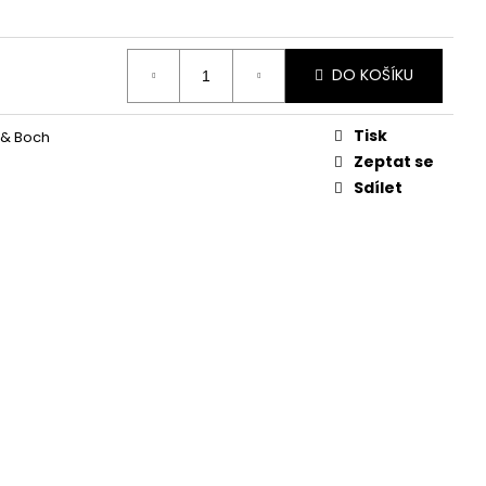
KVĚTINA, VĚČNÁ RŮŽE
DO KOŠÍKU
Tisk
y & Boch
Zeptat se
Sdílet