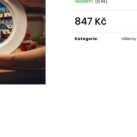
STABILIZOVANÁ KVĚTINA, VĚČNÁ RŮŽE
STABILIZOVANÁ 
Skladem
(6 ks)
ANDĚL
ANDĚL
389 Kč
398 Kč
847 Kč
Měrná
cena:
Kategorie
:
Villero