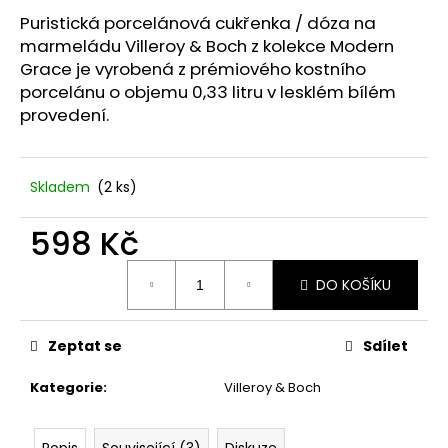
č
u
Puristická porcelánová cukřenka / dóza na
j
marmeládu Villeroy & Boch z kolekce Modern
e
Grace je vyrobená z prémiového kostního
m
porcelánu o objemu 0,33 litru v lesklém bílém
e
provedení.
DÁRKOVÁ
KRABIČKA
Skladem
(2 ks)
DOMEK.
25
598 Kč
Kč
Měrná
DO KOŠÍKU
cena:
Zeptat se
Sdílet
Kategorie
:
Villeroy & Boch