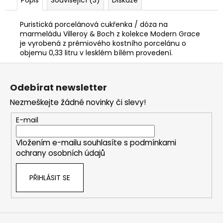
Popis
Související (3)
Diskuze
Puristická porcelánová cukřenka / dóza na
marmeládu Villeroy & Boch z kolekce Modern Grace
je vyrobená z prémiového kostního porcelánu o
objemu 0,33 litru v lesklém bílém provedení.
Z
á
Odebírat newsletter
p
Nezmeškejte žádné novinky či slevy!
a
t
E-mail
í
Vložením e-mailu souhlasíte s
podmínkami
ochrany osobních údajů
PŘIHLÁSIT SE