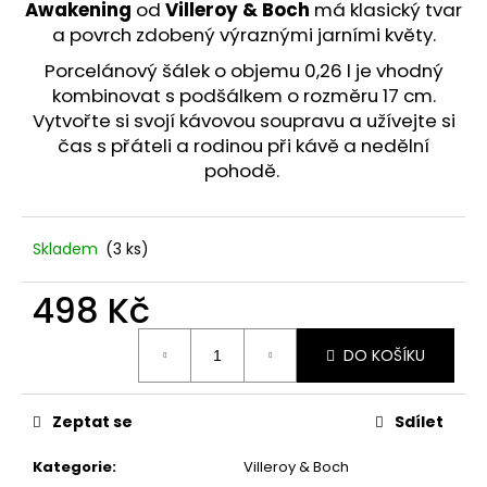
č
Awakening
od
Villeroy & Boch
má klasický tvar
u
a povrch zdobený výraznými jarními květy.
j
Porcelánový šálek o objemu 0,26 l je vhodný
e
kombinovat s podšálkem o rozměru 17 cm.
m
e
Vytvořte si svojí kávovou soupravu a užívejte si
čas s přáteli a rodinou při kávě a nedělní
pohodě.
STABILIZOVANÁ
KVĚTINA,
VĚČNÁ
RŮŽE
Skladem
(3 ks)
ANDĚL
389
498 Kč
Kč
Měrná
DO KOŠÍKU
cena:
Zeptat se
Sdílet
Kategorie
:
Villeroy & Boch