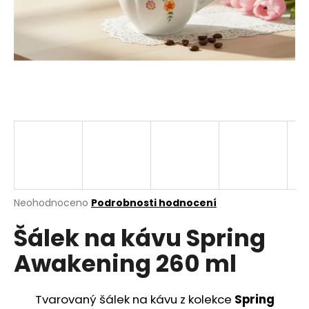
a
j
í
t
?
HLEDAT
Průměrné
Neohodnoceno
Podrobnosti hodnocení
hodnocení
D
Šálek na kávu Spring
produktu
o
je
p
Awakening 260 ml
0,0
o
z
r
5
u
hvězdiček.
Tvarovaný šálek na kávu z kolekce
Spring