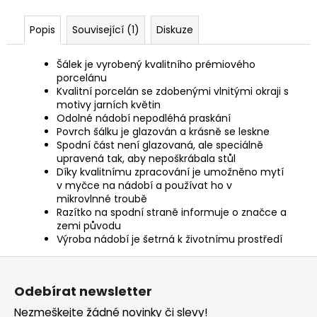
Popis
Související (1)
Diskuze
Šálek je vyrobený kvalitního prémiového
porcelánu
Kvalitní porcelán se zdobenými vlnitými okraji s
motivy jarních květin
Odolné nádobí nepodléhá praskání
Povrch šálku je glazován a krásně se leskne
Spodní část není glazovaná, ale speciálně
upravená tak, aby nepoškrábala stůl
Díky kvalitnímu zpracování je umožněno mytí
v myčce na nádobí a používat ho v
mikrovlnné troubě
Razítko na spodní straně informuje o značce a
zemi původu
Výroba nádobí je šetrná k životnímu prostředí
Z
á
Odebírat newsletter
p
Nezmeškejte žádné novinky či slevy!