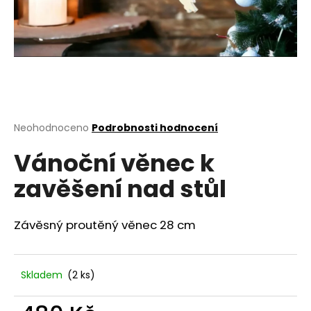
a
j
í
t
?
Průměrné
Neohodnoceno
Podrobnosti hodnocení
hodnocení
Vánoční věnec k
produktu
HLEDAT
je
zavěšení nad stůl
0,0
z
5
D
hvězdiček.
Závěsný proutěný věnec 28 cm
o
p
o
Skladem
(2 ks)
r
u