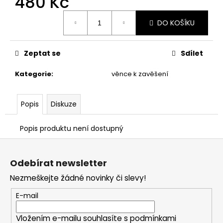
480 Kč
č
u
Měrná
j
DO KOŠÍKU
cena:
e
m
Zeptat se
Sdílet
e
Kategorie
:
věnce k zavěšení
STABILIZOVANÁ
KVĚTINA,
VĚČNÁ
Popis
Diskuze
RŮŽE
ANDĚL
Popis produktu není dostupný
398
Kč
Z
á
Odebírat newsletter
p
Nezmeškejte žádné novinky či slevy!
a
t
E-mail
í
Vložením e-mailu souhlasíte s
podmínkami