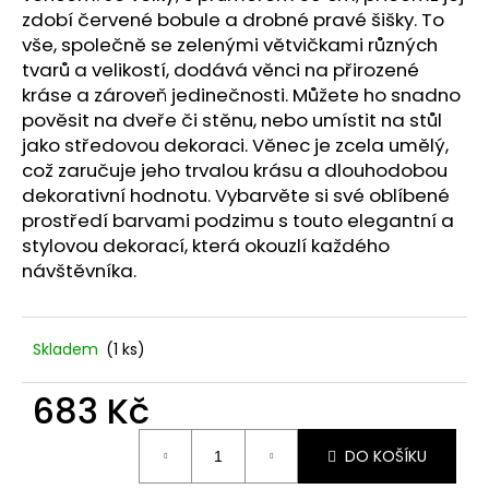
č
zdobí červené bobule a drobné pravé šišky. To
u
vše, společně se zelenými větvičkami různých
j
tvarů a velikostí, dodává věnci na přirozené
e
kráse a zároveň jedinečnosti. Můžete ho snadno
m
pověsit na dveře či stěnu, nebo umístit na stůl
e
jako středovou dekoraci. Věnec je zcela umělý,
což zaručuje jeho trvalou krásu a dlouhodobou
STABILIZOVANÁ
dekorativní hodnotu. Vybarvěte si své oblíbené
VĚČNÁ
prostředí barvami podzimu s touto elegantní a
RŮŽE
stylovou dekorací, která okouzlí každého
449
návštěvníka.
Kč
Skladem
(1 ks)
683 Kč
Měrná
DO KOŠÍKU
cena: