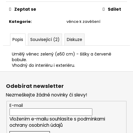
Zeptat se
Sdílet
Kategorie
:
věnce k zavěšení
Popis
Související (2)
Diskuze
Umělý věnec zelený (ø50 cm) - šišky a červené
bobule.
Vhodný do interiéru i exteriéru.
Z
á
Odebírat newsletter
p
Nezmeškejte žádné novinky či slevy!
a
t
E-mail
í
Vložením e-mailu souhlasíte s
podmínkami
ochrany osobních údajů