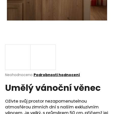
a
j
í
t
?
HLEDAT
Průměrné
Neohodnoceno
Podrobnosti hodnocení
hodnocení
D
Umělý vánoční věnec
produktu
o
je
p
0,0
o
z
Oživte svůj prostor nezapomenutelnou
r
5
atmosférou zimních dní s naším exkluzivním
u
hvězdiček.
věncem. Je velký, s průměrem 50 cm, přičemž jej