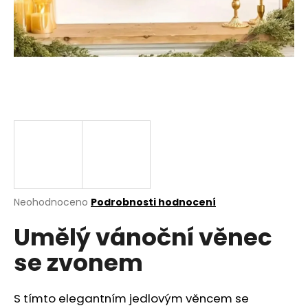
a
j
í
t
?
HLEDAT
Průměrné
Neohodnoceno
Podrobnosti hodnocení
hodnocení
D
Umělý vánoční věnec
produktu
o
je
p
se zvonem
0,0
o
z
r
5
u
hvězdiček.
S tímto elegantním jedlovým věncem se