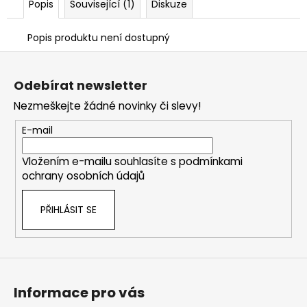
Popis
Související (1)
Diskuze
Popis produktu není dostupný
Z
á
Odebírat newsletter
p
Nezmeškejte žádné novinky či slevy!
a
t
E-mail
í
Vložením e-mailu souhlasíte s
podmínkami
ochrany osobních údajů
PŘIHLÁSIT SE
Informace pro vás