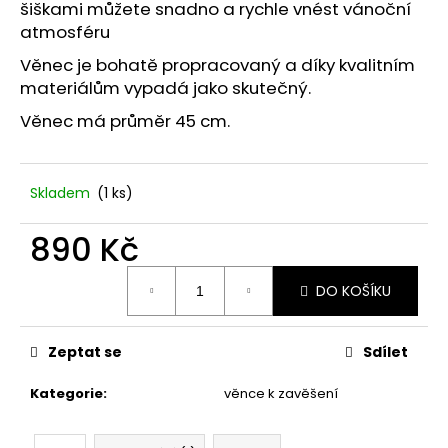
č
šiškami můžete snadno a rychle vnést vánoční
u
atmosféru
j
Věnec je bohatě propracovaný a díky kvalitním
e
materiálům vypadá jako skutečný.
m
e
Věnec má průměr 45 cm.
STABILIZOVANÁ
KVĚTINA,
Skladem
(1 ks)
VĚČNÁ
RŮŽE
890 Kč
ANDĚL
398
Měrná
Kč
DO KOŠÍKU
cena:
Zeptat se
Sdílet
Kategorie
:
věnce k zavěšení