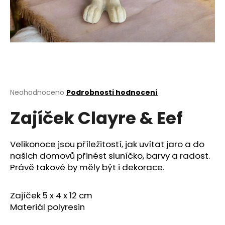
a
j
í
t
?
Průměrné
Neohodnoceno
Podrobnosti hodnocení
hodnocení
Zajíček Clayre & Eef
produktu
HLEDAT
je
0,0
z
Velikonoce jsou příležitostí, jak uvítat jaro a do
5
našich domovů přinést sluníčko, barvy a radost.
D
hvězdiček.
Právě takové by měly být i dekorace.
o
p
o
Zajíček
5 x 4 x 12 cm
r
Materiál polyresin
u