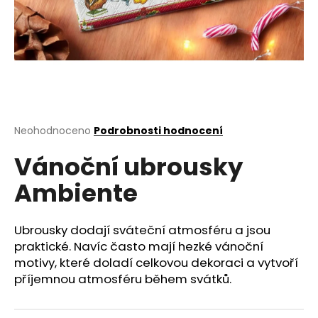
a
j
í
t
?
Průměrné
Neohodnoceno
Podrobnosti hodnocení
hodnocení
Vánoční ubrousky
produktu
HLEDAT
je
Ambiente
0,0
z
5
D
hvězdiček.
Ubrousky dodají sváteční atmosféru a jsou
o
praktické. Navíc často mají hezké vánoční
p
motivy, které doladí celkovou dekoraci a vytvoří
o
příjemnou atmosféru během svátků.
r
u