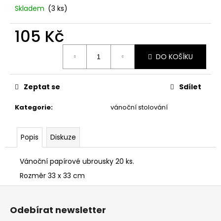
č
Skladem
(3 ks)
u
j
105 Kč
e
m
Měrná
e
DO KOŠÍKU
cena:
PODZIMNÍ
Zeptat se
Sdílet
DEKORACE
SE
Kategorie
:
vánoční stolování
SLUNEČNICEMI.
115
Kč
Popis
Diskuze
Vánoční papírové ubrousky 20 ks.
Rozměr 33 x 33 cm
Z
á
Odebírat newsletter
p