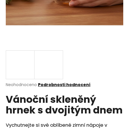
a
j
í
t
?
HLEDAT
Průměrné
Neohodnoceno
Podrobnosti hodnocení
hodnocení
D
Vánoční skleněný
produktu
o
je
p
hrnek s dvojitým dnem
0,0
o
z
r
5
u
hvězdiček.
Vychutnejte si své oblíbené zimní nápoje v