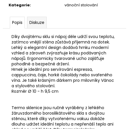
Kategorie
:
vánoční stolování
Popis
Diskuze
Díky dvojitému sklu si nápoj déle udrží svou teplotu,
zatímco vnější stěna zůstává příjemná na dotek.
Lehký a elegantní design dodává hrnku moderní
vzhled a zároveň zvýrazňuje krásu podávaných
nápojů. Ergonomicky tvarované ucho zajišťuje
pohodlné a bezpečné držení.
Hrnek je ideální pro servírování espressa,
cappuccina, čaje, horké čokolády nebo svařeného
vína. Je také krásným dárkem pro milovníky Vánoc
a stylového stolování.
Rozměr Ø 10 - h 9,5 cm
Termo sklenice jsou ručně vyráběny z lehkého
žáruvzdorného borosilikátového skla s dvojitou
stěnou, které díky vytvořenému vakuu dokáže
dlouho udržet ideální teplotu a nepřenáší teplo ani