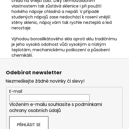
chlad na vnější část. Díky termoizolačním
vlastnostem tak zůstává sklenice i při použití
horkého nápoje chladná a nepálí. V případě
studených nápojů zase nedochází k rosení vnější
stěny sklenic, nápoj vám tak rychle nezteplá a led
neroztaje.
Výhodou borosilikátového skla oproti sklu tradičnímu
je jeho vysoká odolnost vůči vysokým a nízkým
teplotám, mechanickému poškození a působení
chemikálií.
Z
á
Odebírat newsletter
p
Nezmeškejte žádné novinky či slevy!
a
t
E-mail
í
Vložením e-mailu souhlasíte s
podmínkami
ochrany osobních údajů
PŘIHLÁSIT SE