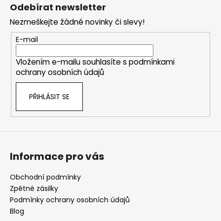
á
Odebírat newsletter
p
Nezmeškejte žádné novinky či slevy!
a
t
E-mail
í
Vložením e-mailu souhlasíte s
podmínkami
ochrany osobních údajů
PŘIHLÁSIT SE
Informace pro vás
Obchodní podmínky
Zpětné zásilky
Podmínky ochrany osobních údajů
Blog