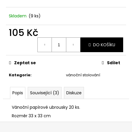
č
u
j
Skladem
(9 ks)
e
m
105 Kč
e
Měrná
DO KOŠÍKU
cena:
STABILIZOVANÁ
KVĚTINA,
VĚČNÁ
Zeptat se
Sdílet
RŮŽE
ANDĚL
Kategorie
:
vánoční stolování
419
Kč
Popis
Související (3)
Diskuze
Vánoční papírové ubrousky 20 ks.
Rozměr 33 x 33 cm
Z