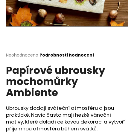
a
j
í
t
?
Průměrné
Neohodnoceno
Podrobnosti hodnocení
hodnocení
Papírové ubrousky
produktu
HLEDAT
je
mochomůrky
0,0
z
Ambiente
5
D
hvězdiček.
o
p
Ubrousky dodají sváteční atmosféru a jsou
o
praktické. Navíc často mají hezké vánoční
r
motivy, které doladí celkovou dekoraci a vytvoří
u
příjemnou atmosféru během svátků.