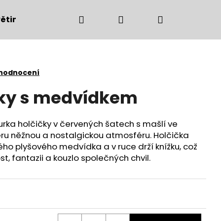
Hledat
Přihlášení
Nákupní
ětiny
Bytové doplňky
Podzimní dekorac
košík
 hodnocení
vky s medvídkem
urka holčičky v červených šatech s mašlí ve
éru něžnou a nostalgickou atmosféru. Holčička
ho plyšového medvídka a v ruce drží knížku, což
t, fantazii a kouzlo společných chvil.
Následující