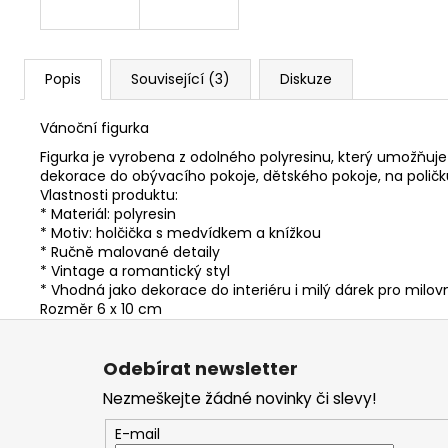
Popis
Související (3)
Diskuze
Vánoční figurka
Figurka je vyrobena z odolného polyresinu, který umožňuj
dekorace do obývacího pokoje, dětského pokoje, na poli
Vlastnosti produktu:
* Materiál: polyresin
* Motiv: holčička s medvídkem a knížkou
* Ručně malované detaily
* Vintage a romantický styl
* Vhodná jako dekorace do interiéru i milý dárek pro milo
Rozměr 6 x 10 cm
Z
á
Odebírat newsletter
p
Nezmeškejte žádné novinky či slevy!
a
t
E-mail