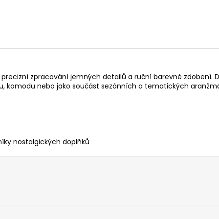
e precizní zpracování jemných detailů a ruční barevné zdobení.
čku, komodu nebo jako součást sezónních a tematických aranžm
vníky nostalgických doplňků