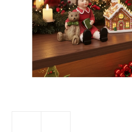
STABILIZOVANÁ KVĚTINA, VĚČNÁ RŮŽE
ANDĚL
419 Kč