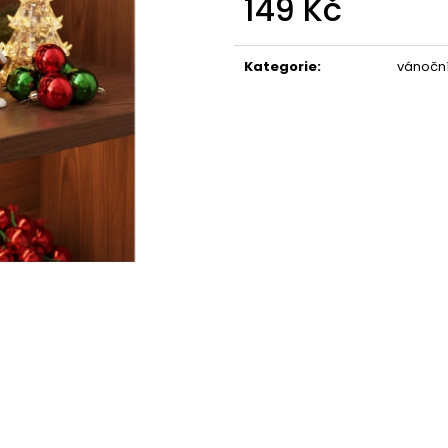
149 Kč
STABILIZOVANÁ KVĚTINA, VĚČNÁ RŮŽE
STABILIZOVANÁ 
ANDĚL
ANDĚL
Měrná
389 Kč
398 Kč
cena:
Kategorie
:
vánoční