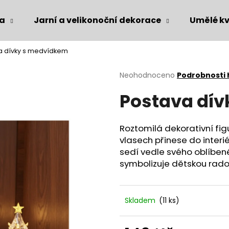
ka
Jarní a velikonoční dekorace
Umělé kv
a dívky s medvídkem
Co potřebujete najít?
Průměrné
Neohodnoceno
Podrobnosti
hodnocení
Postava dí
produktu
HLEDAT
je
0,0
z
Roztomilá dekorativní fig
5
Doporučujeme
vlasech přinese do interi
hvězdiček.
sedí vedle svého oblíbené
symbolizuje dětskou rados
Skladem
(11 ks)