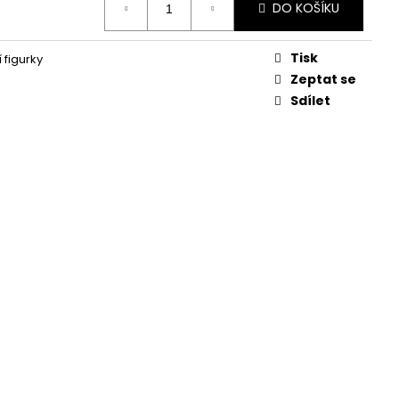
KVĚTINA, VĚČNÁ RŮŽE
DO KOŠÍKU
Tisk
 figurky
Zeptat se
Sdílet