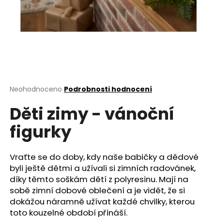
a
j
í
t
?
Průměrné
Neohodnoceno
Podrobnosti hodnocení
hodnocení
Děti zimy - vánoční
produktu
HLEDAT
je
figurky
0,0
z
5
D
hvězdiček.
Vraťte se do doby, kdy naše babičky a dědové
o
byli ještě dětmi a užívali si zimních radovánek,
p
díky těmto soškám dětí z polyresinu. Mají na
o
sobě zimní dobové oblečení a je vidět, že si
r
dokážou náramně užívat každé chvilky, kterou
u
toto kouzelné období přináší.