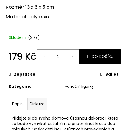
č
u
Rozměr 13 x 6 x 5 cm
j
Materiál polyresin
e
m
e
Skladem
(2 ks)
STABILIZOVANÁ
179 Kč
VĚČNÁ
DO KOŠÍKU
RŮŽE
Měrná
449
cena:
Kč
Zeptat se
Sdílet
Kategorie
:
vánoční figurky
Popis
Diskuze
Přidejte si do svého domova úžasnou dekoraci, která
se bude vymykat ostatním a připomínat krásu dob
minulých. Sošky dětí jsou v různých provedeních a