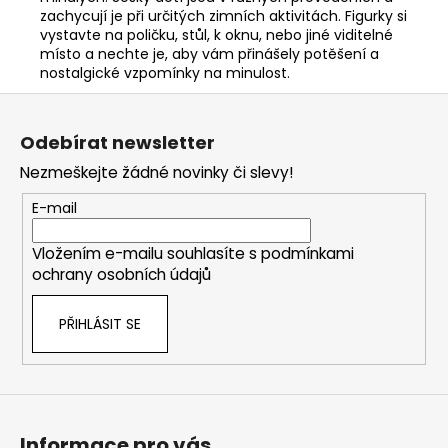
zachycují je při určitých zimních aktivitách. Figurky si
vystavte na poličku, stůl, k oknu, nebo jiné viditelné
místo a nechte je, aby vám přinášely potěšení a
nostalgické vzpomínky na minulost.
Z
á
Odebírat newsletter
p
Nezmeškejte žádné novinky či slevy!
a
t
E-mail
í
Vložením e-mailu souhlasíte s
podmínkami
ochrany osobních údajů
PŘIHLÁSIT SE
Informace pro vás