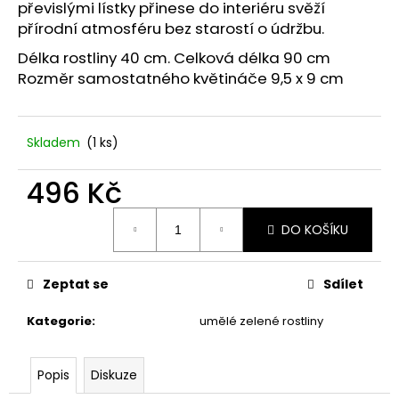
č
převislými lístky přinese do interiéru svěží
u
přírodní atmosféru bez starostí o údržbu.
j
Délka rostliny 40 cm. Celková délka 90 cm
e
Rozměr samostatného květináče 9,5 x 9 cm
m
e
Skladem
(1 ks)
STABILIZOVANÁ
KVĚTINA,
VĚČNÁ
496 Kč
RŮŽE
ANDĚL
Měrná
DO KOŠÍKU
cena:
389
Kč
Zeptat se
Sdílet
Kategorie
:
umělé zelené rostliny
Popis
Diskuze