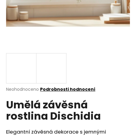
a
j
í
t
?
HLEDAT
Průměrné
Neohodnoceno
Podrobnosti hodnocení
hodnocení
D
Umělá závěsná
produktu
o
je
p
rostlina Dischidia
0,0
o
z
r
5
u
hvězdiček.
Elegantní závěsná dekorace s jemnými