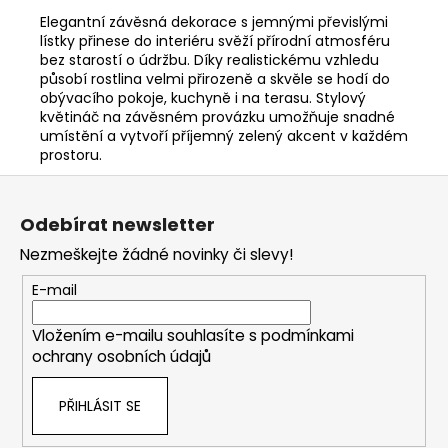
Elegantní závěsná dekorace s jemnými převislými
lístky přinese do interiéru svěží přírodní atmosféru
bez starostí o údržbu. Díky realistickému vzhledu
působí rostlina velmi přirozeně a skvěle se hodí do
obývacího pokoje, kuchyně i na terasu. Stylový
květináč na závěsném provázku umožňuje snadné
umístění a vytvoří příjemný zelený akcent v každém
prostoru.
Z
á
Odebírat newsletter
p
Nezmeškejte žádné novinky či slevy!
a
t
E-mail
í
Vložením e-mailu souhlasíte s
podmínkami
ochrany osobních údajů
PŘIHLÁSIT SE