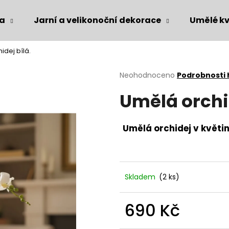
ka
Jarní a velikonoční dekorace
Umělé kv
idej bílá.
Co potřebujete najít?
Průměrné
Neohodnoceno
Podrobnosti
hodnocení
Umělá orchid
produktu
HLEDAT
je
0,0
z
Umělá orchidej v květi
5
Doporučujeme
hvězdiček.
Skladem
(2 ks)
690 Kč
Měrná