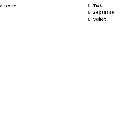
KVĚTINA, VĚČNÁ RŮŽE
Tisk
rchideje
Zeptat se
Sdílet