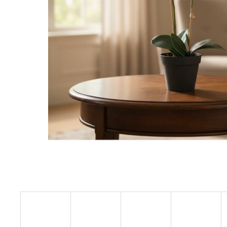
STABILIZOVANÁ KVĚTINA, VĚČNÁ RŮŽE
ANDĚL
419 Kč