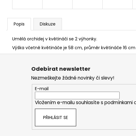
Popis
Diskuze
Umělá orchidej v květináči se 2 výhonky.
Výška včetně květináče je 58 cm, průměr květináče 16 cm
Z
á
Odebírat newsletter
p
Nezmeškejte žádné novinky či slevy!
a
t
E-mail
í
Vložením e-mailu souhlasíte s
podmínkami o
PŘIHLÁSIT SE