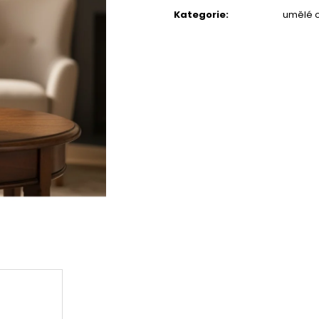
STABILIZOVANÁ KVĚTINA, VĚČNÁ RŮŽE
STABILIZOVANÁ 
cena:
ANDĚL
ANDĚL
Kategorie
:
umělé o
389 Kč
398 Kč