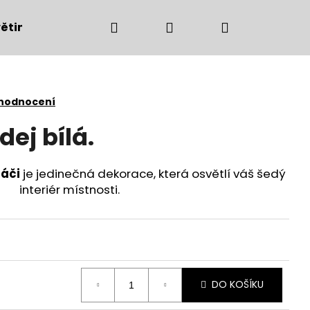
Hledat
Přihlášení
Nákupní
ětiny
Bytové doplňky
Podzimní dekorac
košík
 hodnocení
ej bílá.
náči
je jedinečná dekorace, která osvětlí váš šedý
interiér místnosti.
Následující
DO KOŠÍKU