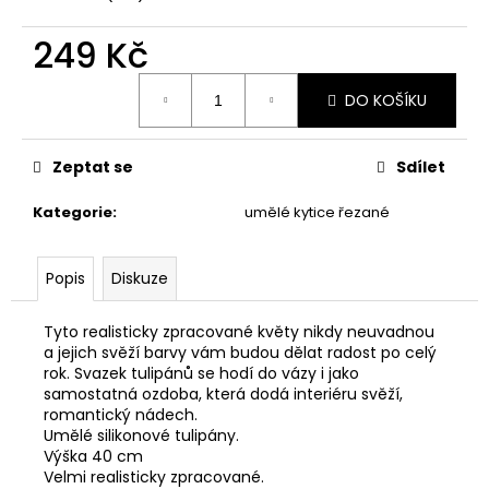
č
u
249 Kč
j
e
Měrná
m
DO KOŠÍKU
cena:
e
Zeptat se
Sdílet
VONNÁ
SOJOVÁ
Kategorie
:
umělé kytice řezané
SVÍČKA
DÝŇOVÁ
SEZÓNA
Popis
Diskuze
79
Kč
Tyto realisticky zpracované květy nikdy neuvadnou
a jejich svěží barvy vám budou dělat radost po celý
rok. Svazek tulipánů se hodí do vázy i jako
samostatná ozdoba, která dodá interiéru svěží,
romantický nádech.
Umělé silikonové tulipány.
Výška 40 cm
Velmi realisticky zpracované.