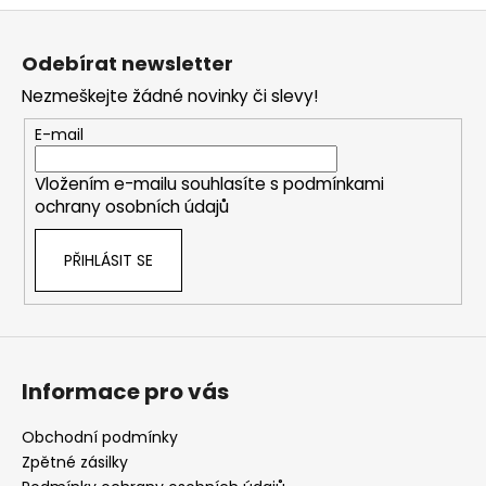
Z
á
Odebírat newsletter
p
Nezmeškejte žádné novinky či slevy!
a
t
E-mail
í
Vložením e-mailu souhlasíte s
podmínkami
ochrany osobních údajů
PŘIHLÁSIT SE
Informace pro vás
Obchodní podmínky
Zpětné zásilky