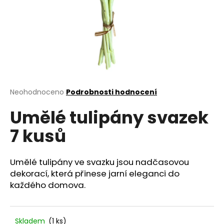
a
j
í
t
?
Průměrné
Neohodnoceno
Podrobnosti hodnocení
hodnocení
Umělé tulipány svazek
produktu
HLEDAT
je
7 kusů
0,0
z
5
D
hvězdiček.
Umělé tulipány ve svazku jsou nadčasovou
o
dekorací, která přinese jarní eleganci do
p
každého domova.
o
r
u
Skladem
(1 ks)