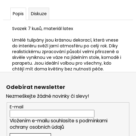
Popis
Diskuze
Svazek 7 kusů, materiál latex
Umělé tulipány jsou krásnou dekorací, která vnese
do interiéru svěží jarní atmosféru po celý rok. Díky
realistickému zpracování působí velmi přirozeně a
skvěle vyniknou ve váze na jídelním stole, komodě i
parapetu. Jsou ideální volbou pro všechny, kdo
chtějí mít doma květiny bez nutnosti péče.
Z
á
Odebírat newsletter
p
Nezmeškejte žádné novinky či slevy!
a
t
E-mail
í
Vložením e-mailu souhlasíte s
podmínkami
ochrany osobních údajů