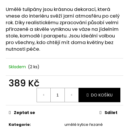
č
u
Umělé tulipány jsou krásnou dekorací, která
j
vnese do interiéru svěží jarní atmosféru po celý
e
rok. Díky realistickému zpracování působí velmi
m
přirozeně a skvěle vyniknou ve váze na jídelním
e
stole, komodě i parapetu. Jsou ideální volbou
pro všechny, kdo chtějí mít doma květiny bez
nutnosti péče.
STABILIZOVANÁ
VĚČNÁ
RŮŽE
449
Skladem
(2 ks)
Kč
389 Kč
Měrná
DO KOŠÍKU
cena:
Zeptat se
Sdílet
Kategorie
:
umělé kytice řezané