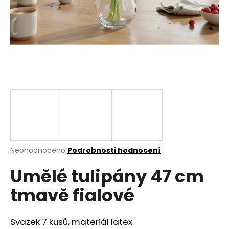
a
j
í
t
?
HLEDAT
Průměrné
Neohodnoceno
Podrobnosti hodnocení
hodnocení
D
Umělé tulipány 47 cm
produktu
o
je
p
tmavě fialové
0,0
o
z
r
5
u
hvězdiček.
Svazek 7 kusů, materiál latex