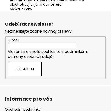
dlouhotrvající jarní atmosféru!
Výška 29 cm
Z
á
Odebírat newsletter
p
Nezmeškejte žádné novinky či slevy!
a
t
E-mail
í
Vložením e-mailu souhlasíte s
podmínkami
ochrany osobních údajů
PŘIHLÁSIT SE
Informace pro vás
Obchodní podmínky