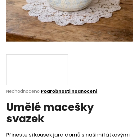
a
j
í
t
?
HLEDAT
Průměrné
Neohodnoceno
Podrobnosti hodnocení
hodnocení
D
Umělé macešky
produktu
o
je
p
svazek
0,0
o
z
r
5
u
hvězdiček.
Přineste si kousek jara domů s našimi látkovými