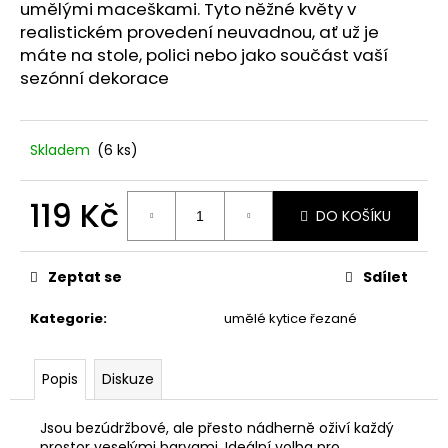
č
umělými maceškami. Tyto něžné květy v
u
realistickém provedení neuvadnou, ať už je
j
máte na stole, polici nebo jako součást vaší
e
sezónní dekorace
m
e
Skladem
(6 ks)
DÁRKOVÁ
KRABIČKA
119 Kč
DOMEK.
DO KOŠÍKU
25
Měrná
Kč
cena:
Zeptat se
Sdílet
Kategorie
:
umělé kytice řezané
Popis
Diskuze
Jsou bezúdržbové, ale přesto nádherně oživí každý
prostor veselými barvami. Ideální volba pro