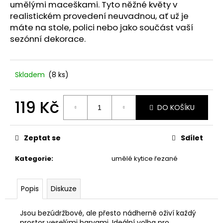
č
umělými maceškami. Tyto něžné květy v
u
realistickém provedení neuvadnou, ať už je
j
máte na stole, polici nebo jako součást vaší
e
sezónní dekorace.
m
e
Skladem
(8 ks)
PODZIMNÍ
DEKORACE
119 Kč
SE
DO KOŠÍKU
SLUNEČNICEMI.
Měrná
115
cena:
Kč
Zeptat se
Sdílet
Kategorie
:
umělé kytice řezané
Popis
Diskuze
Jsou bezúdržbové, ale přesto nádherně oživí každý
prostor veselými barvami. Ideální volba pro