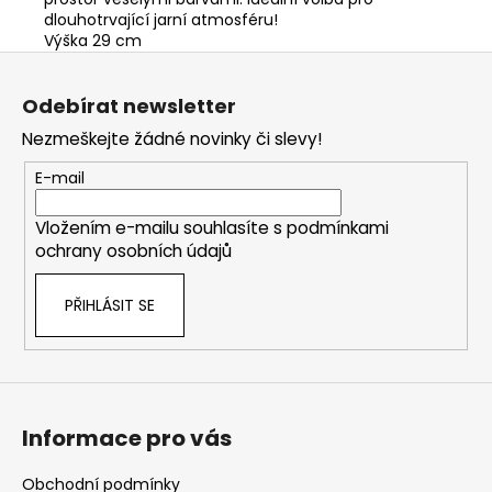
dlouhotrvající jarní atmosféru!
Výška 29 cm
Z
á
Odebírat newsletter
p
Nezmeškejte žádné novinky či slevy!
a
t
E-mail
í
Vložením e-mailu souhlasíte s
podmínkami
ochrany osobních údajů
PŘIHLÁSIT SE
Informace pro vás
Obchodní podmínky