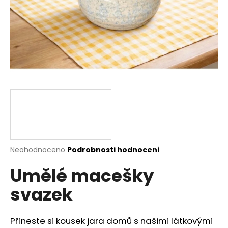
a
j
í
t
?
HLEDAT
Průměrné
Neohodnoceno
Podrobnosti hodnocení
hodnocení
D
Umělé macešky
produktu
o
je
p
svazek
0,0
o
z
r
5
u
hvězdiček.
Přineste si kousek jara domů s našimi látkovými