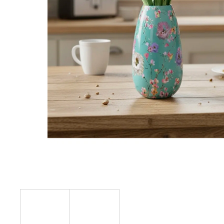
STABILIZOVANÁ KVĚTINA, VĚČNÁ RŮŽE
ANDĚL
419 Kč