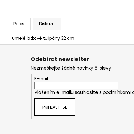
Popis
Diskuze
Umělé látkové tulipány 32 cm
Z
á
Odebírat newsletter
p
Nezmeškejte žádné novinky či slevy!
a
t
E-mail
í
Vložením e-mailu souhlasíte s
podmínkami o
PŘIHLÁSIT SE