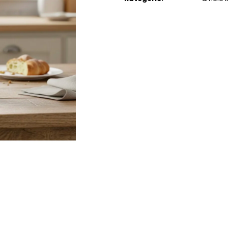
STABILIZOVANÁ KVĚTINA, VĚČNÁ RŮŽE
STABILIZOVANÁ 
ANDĚL
ANDĚL
389 Kč
398 Kč