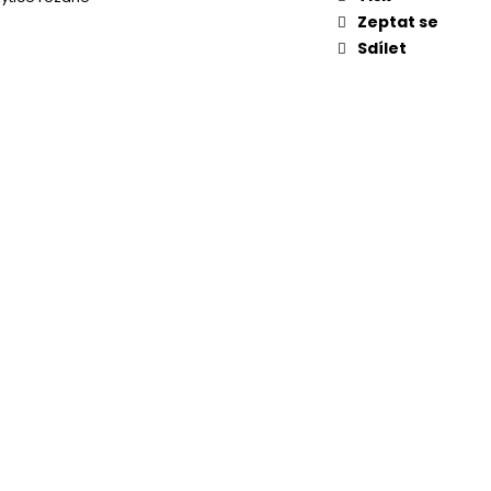
KVĚTINA, VĚČNÁ RŮŽE
Zeptat se
Sdílet