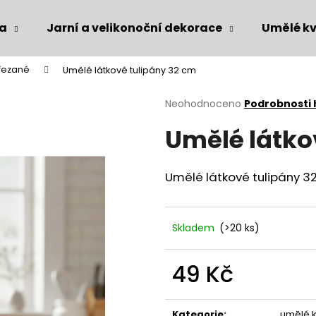
ka
Jarní a velikonoční dekorace
Umělé kv
 řezané
Umělé látkové tulipány 32 cm
Co potřebujete najít?
Průměrné
Neohodnoceno
Podrobnosti
hodnocení
Umělé látko
produktu
HLEDAT
je
0,0
z
Umělé látkové tulipány 3
5
Doporučujeme
hvězdiček.
Skladem
(>20 ks)
49 Kč
Měrná
cena:
Kategorie
:
umělé k