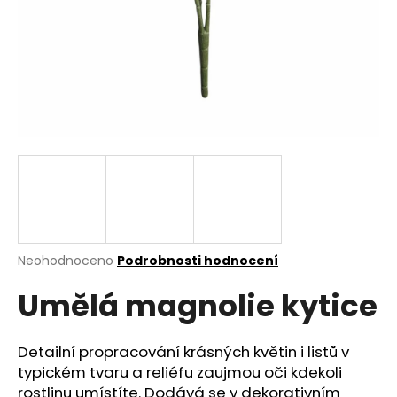
a
j
í
t
?
HLEDAT
Průměrné
Neohodnoceno
Podrobnosti hodnocení
hodnocení
D
Umělá magnolie kytice
produktu
o
je
p
0,0
o
z
Detailní propracování krásných květin i listů v
r
5
typickém tvaru a reliéfu zaujmou oči kdekoli
u
hvězdiček.
rostlinu umístíte. Dodává se v dekorativním