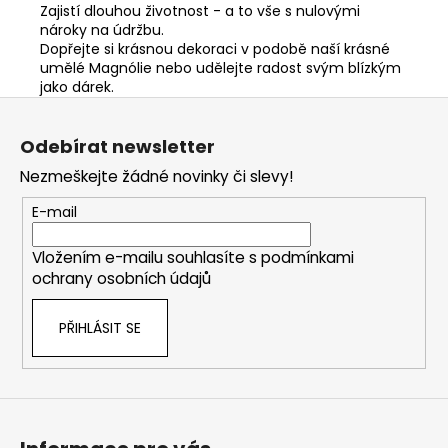
Zajistí dlouhou životnost - a to vše s nulovými
nároky na údržbu.
Dopřejte si krásnou dekoraci v podobě naší krásné
umělé Magnólie nebo udělejte radost svým blízkým
jako dárek.
Z
á
Odebírat newsletter
p
Nezmeškejte žádné novinky či slevy!
a
t
E-mail
í
Vložením e-mailu souhlasíte s
podmínkami
ochrany osobních údajů
PŘIHLÁSIT SE