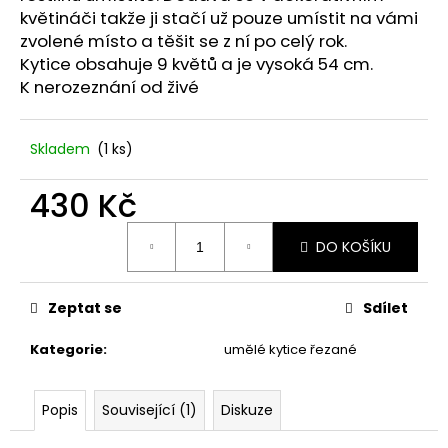
č
květináči takže ji stačí už pouze umístit na vámi
u
zvolené místo a těšit se z ní po celý rok.
j
Kytice obsahuje 9 květů a je vysoká 54 cm.
e
K nerozeznání od živé
m
e
Skladem
(1 ks)
STABILIZOVANÁ
KVĚTINA,
430 Kč
VĚČNÁ
RŮŽE
Měrná
ANDĚL
DO KOŠÍKU
cena:
419
Kč
Zeptat se
Sdílet
Kategorie
:
umělé kytice řezané
Popis
Související (1)
Diskuze