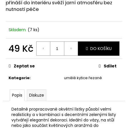
č
přináší do interiéru svěží jarní atmosféru bez
u
nutnosti péče
j
e
m
Skladem
(7 ks)
e
49 Kč
DO KOŠÍKU
STABILIZOVANÁ
KVĚTINA,
Měrná
VĚČNÁ
cena:
RŮŽE
Zeptat se
Sdílet
ANDĚL
398
Kategorie
:
umělé kytice řezané
Kč
Popis
Diskuze
Detailně propracované okvětní lístky působí velmi
realisticky a v kombinaci s decentními zelenými listy
vytvářejí elegantní dekoraci. Ideální do vázy, na stůl
nebo jako součást květinových aranžmá do