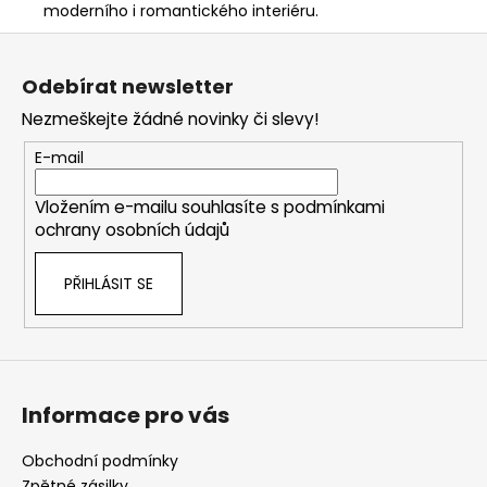
moderního i romantického interiéru.
Z
á
Odebírat newsletter
p
Nezmeškejte žádné novinky či slevy!
a
t
E-mail
í
Vložením e-mailu souhlasíte s
podmínkami
ochrany osobních údajů
PŘIHLÁSIT SE
Informace pro vás
Obchodní podmínky
Zpětné zásilky