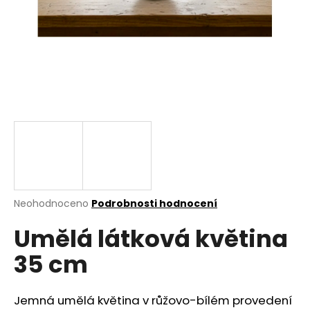
a
j
í
t
?
HLEDAT
Průměrné
Neohodnoceno
Podrobnosti hodnocení
hodnocení
D
Umělá látková květina
produktu
o
je
p
35 cm
0,0
o
z
r
5
u
hvězdiček.
Jemná umělá květina v růžovo-bílém provedení