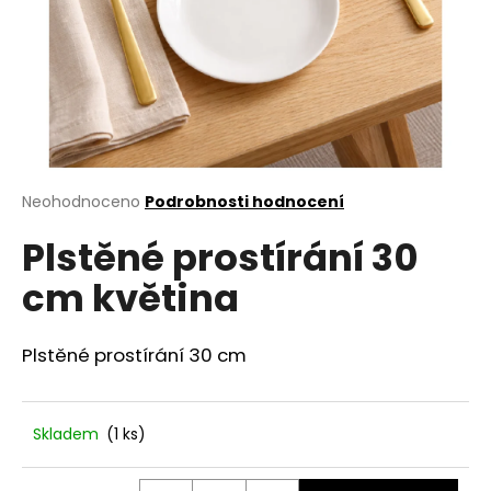
a
j
í
t
?
Průměrné
Neohodnoceno
Podrobnosti hodnocení
hodnocení
Plstěné prostírání 30
produktu
HLEDAT
je
cm květina
0,0
z
5
D
hvězdiček.
Plstěné prostírání 30 cm
o
p
o
Skladem
(1 ks)
r
u