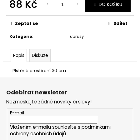
č
88 Kč
DO KOŠÍKU
u
Měrná
j
cena:
e
Zeptat se
Sdílet
m
e
Kategorie
:
ubrusy
STABILIZOVANÁ
Popis
Diskuze
KVĚTINA,
MODRÁ
VĚČNÁ
Plstěné prostírání 30 cm
RŮŽE
Z
ANDĚL
á
398
Odebírat newsletter
Kč
p
Nezmeškejte žádné novinky či slevy!
a
t
E-mail
í
Vložením e-mailu souhlasíte s
podmínkami
ochrany osobních údajů