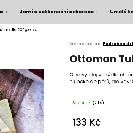
ka
Jarní a velikonoční dekorace
Umělé kv
é mýdlo 200g oliva
Co potřebujete najít?
Průměrné
Neohodnoceno
Podrobnosti
hodnocení
Ottoman Tuh
produktu
HLEDAT
je
0,0
z
Olivový olej v mýdle chrá
5
Doporučujeme
hluboko do pórů, ale vavřín
hvězdiček.
Skladem
(2 ks)
133 Kč
Měrná