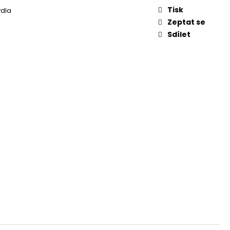
KVĚTINA, VĚČNÁ RŮŽE
Tisk
ýdla
Zeptat se
Sdílet