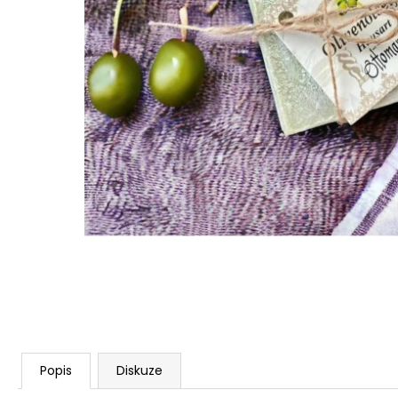
STABILIZOVANÁ KVĚTINA, VĚČNÁ RŮŽE
ANDĚL
419 Kč
Popis
Diskuze