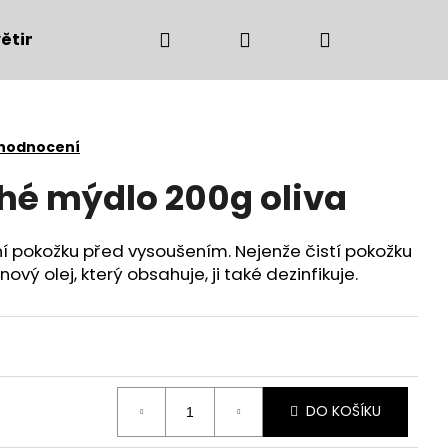
Hledat
Přihlášení
Nákupní
ětiny
Bytové doplňky
Podzimní dekorac
košík
 hodnocení
é mýdlo 200g oliva
ní pokožku před vysoušením. Nejenže čistí pokožku
ový olej, který obsahuje, ji také dezinfikuje.
Následující
DO KOŠÍKU