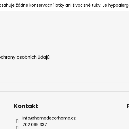
bsahuje žádné konzervační látky ani živočišné tuky. Je hypoaler
chrany osobních údajů
Kontakt
info
@
homedecorhome.cz
702 095 337