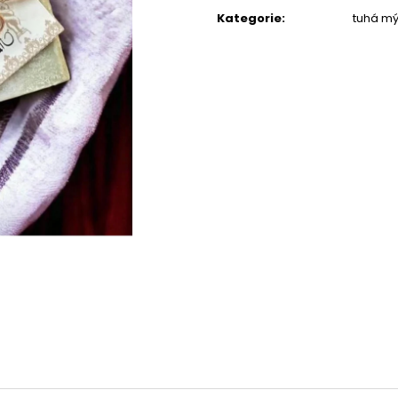
STABILIZOVANÁ KVĚTINA, VĚČNÁ RŮŽE
STABILIZOVANÁ 
cena:
ANDĚL
ANDĚL
Kategorie
:
tuhá m
389 Kč
398 Kč