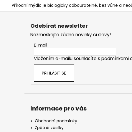
Přírodní mýdlo je biologicky odbouratelné, bez vůně a neo
Z
á
Odebírat newsletter
p
Nezmeškejte žádné novinky či slevy!
a
t
E-mail
í
Vložením e-mailu souhlasíte s
podmínkami o
PŘIHLÁSIT SE
Informace pro vás
Obchodní podmínky
Zpětné zásilky