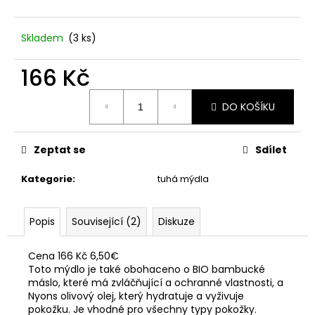
č
u
j
Skladem
(3 ks)
e
m
166 Kč
e
Měrná
DO KOŠÍKU
cena:
STABILIZOVANÁ
VĚČNÁ
RŮŽE
Zeptat se
Sdílet
449
Kč
Kategorie
:
tuhá mýdla
Popis
Související (2)
Diskuze
Cena 166 Kč 6,50€
Toto mýdlo je také obohaceno o BIO bambucké
máslo, které má zvláčňující a ochranné vlastnosti, a
Nyons olivový olej, který hydratuje a vyživuje
pokožku. Je vhodné pro všechny typy pokožky.