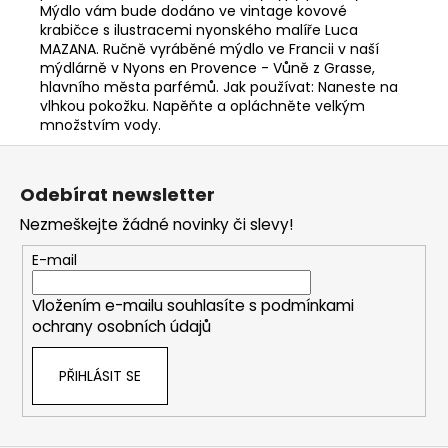
Mýdlo vám bude dodáno ve vintage kovové
krabičce s ilustracemi nyonského malíře Luca
MAZANA. Ručně vyráběné mýdlo ve Francii v naší
mýdlárně v Nyons en Provence - Vůně z Grasse,
hlavního města parfémů. Jak používat: Naneste na
vlhkou pokožku. Napěňte a opláchněte velkým
množstvím vody.
Z
á
Odebírat newsletter
p
Nezmeškejte žádné novinky či slevy!
a
t
E-mail
í
Vložením e-mailu souhlasíte s
podmínkami
ochrany osobních údajů
PŘIHLÁSIT SE