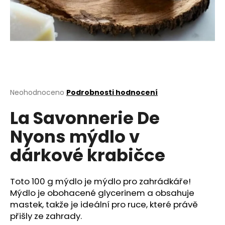
a
j
í
t
?
Průměrné
Neohodnoceno
Podrobnosti hodnocení
hodnocení
La Savonnerie De
produktu
HLEDAT
je
Nyons mýdlo v
0,0
z
dárkové krabičce
5
D
hvězdiček.
o
p
Toto 100 g mýdlo je mýdlo pro zahrádkáře!
o
Mýdlo je obohacené glycerinem a obsahuje
r
mastek, takže je ideální pro ruce, které právě
u
přišly ze zahrady.