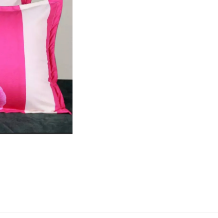
STABILIZOVANÁ KVĚTINA, VĚČNÁ RŮŽE
STABILIZOVANÁ 
ANDĚL
ANDĚL
389 Kč
398 Kč