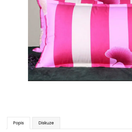
STABILIZOVANÁ KVĚTINA, VĚČNÁ RŮŽE
ANDĚL
419 Kč
Popis
Diskuze