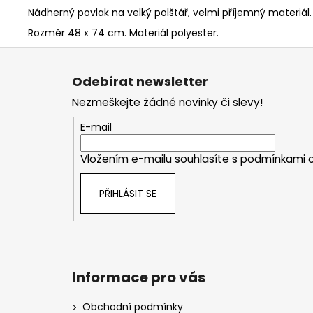
Nádherný povlak na velký polštář, velmi příjemný materiál
Rozměr 48 x 74 cm. Materiál polyester.
Z
á
Odebírat newsletter
p
Nezmeškejte žádné novinky či slevy!
a
t
E-mail
í
Vložením e-mailu souhlasíte s
podmínkami o
PŘIHLÁSIT SE
Informace pro vás
Obchodní podmínky