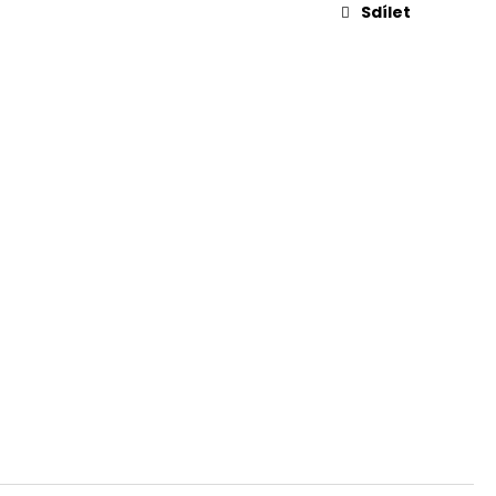
KVĚTINA, VĚČNÁ RŮŽE
Sdílet