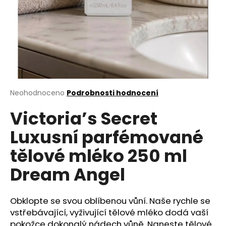
a
j
í
t
?
Průměrné
Neohodnoceno
Podrobnosti hodnocení
hodnocení
Victoria’s Secret
produktu
HLEDAT
je
Luxusní parfémované
0,0
z
tělové mléko 250 ml
5
D
hvězdiček.
Dream Angel
o
p
o
Obklopte se svou oblíbenou vůní. Naše rychle se
r
vstřebávající, vyživující tělové mléko dodá vaší
u
pokožce dokonalý nádech vůně. Naneste tělové