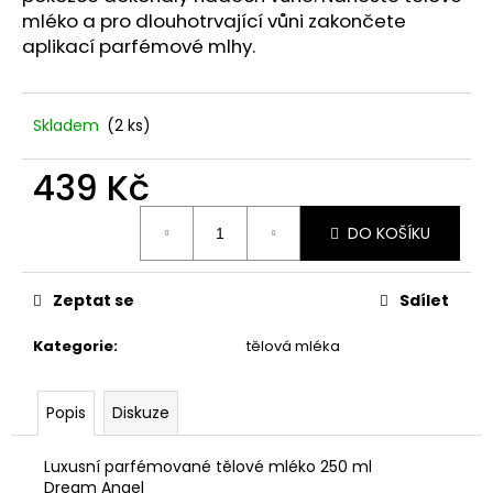
č
mléko a pro dlouhotrvající vůni zakončete
u
aplikací parfémové mlhy.
j
e
m
e
Skladem
(2 ks)
439 Kč
UMĚLÝ
ŠEŘÍK
Měrná
60
DO KOŠÍKU
cena:
CM.
99
Kč
Zeptat se
Sdílet
Kategorie
:
tělová mléka
Popis
Diskuze
Luxusní parfémované tělové mléko 250 ml
Dream Angel