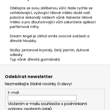
Obklopte se svou oblíbenou vůní. Naše rychle se
vstřebávající, vyživující tělové mléko dodá vaší
pokožce dokonalý nádech vůně. Naneste tělové
mléko a pro dlouhotrvající vůni zakončete aplikací
parfémové mlhy.
Dream Angel je zářivá směs ovocné svěžesti a
dřevité hloubky.
Složky: jantarové krystaly, čistý jasmín, duhové
odlesky
Typ vůně: dřevitá gurmánská
Z
á
Odebírat newsletter
p
Nezmeškejte žádné novinky či slevy!
a
t
E-mail
í
Vložením e-mailu souhlasíte s
podmínkami
ochrany osobních údajů