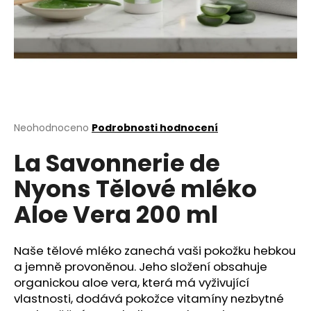
a
j
í
t
?
Průměrné
Neohodnoceno
Podrobnosti hodnocení
hodnocení
La Savonnerie de
produktu
HLEDAT
je
Nyons Tělové mléko
0,0
z
Aloe Vera 200 ml
5
D
hvězdiček.
o
p
Naše tělové mléko zanechá vaši pokožku hebkou
o
a jemně provoněnou. Jeho složení obsahuje
r
organickou aloe vera, která má vyživující
u
vlastnosti, dodává pokožce vitamíny nezbytné