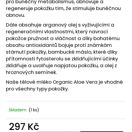
č
pro buněčný metabolismus, obnovuje a
u
regeneruje pokožku tím, že stimuluje buněčnou
j
obnovu.
e
Dále obsahuje arganový olej s vyživujícími a
m
regeneračními vlastnostmi, který navrací
e
pokožce pružnost a vláčnost a díky bohatému
obsahu antioxidantů bojuje proti známkám
UMĚLÝ
stárnutí pokožky, bambucké máslo, které díky
ŠEŘÍK
přítomnosti fytosterolu se zklidňujícími účinky
60
zklidňuje a uvolňuje napjatou pokožku, a olej z
CM.
hroznových semínek.
99
Kč
Naše tělové mléko Organic Aloe Vera je vhodné
pro všechny typy pokožky.
Skladem
(1 ks)
297 Kč