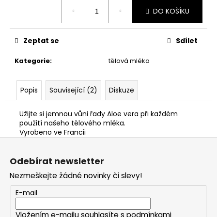
Měrná
DO KOŠÍKU
cena:
Zeptat se
Sdílet
Kategorie
:
tělová mléka
Popis
Související (2)
Diskuze
Užijte si jemnou vůni řady Aloe vera při každém
použití našeho tělového mléka.
Vyrobeno ve Francii
Z
á
Odebírat newsletter
p
Nezmeškejte žádné novinky či slevy!
a
t
E-mail
í
Vložením e-mailu souhlasíte s
podmínkami