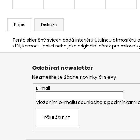
Popis
Diskuze
Tento skleněný svícen dodá interiéru útulnou atmosféru 
stůl, komodu, polici nebo jako originální dárek pro milovn
Z
á
Odebírat newsletter
p
Nezmeškejte žádné novinky či slevy!
a
t
E-mail
í
Vložením e-mailu souhlasíte s
podmínkami o
PŘIHLÁSIT SE