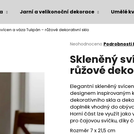
ka
Jarní a velikonoční dekorace
Umělé kv
vícen a váza Tulipán – růžové dekorativní sklo
Co potřebujete najít?
Průměrné
Neohodnoceno
Podrobnosti
hodnocení
Skleněný sv
produktu
HLEDAT
je
růžové dekor
0,0
z
5
Doporučujeme
hvězdiček.
Elegantní skleněný svíce
designem inspirovaným k
dekorativního skla a dek
doplněk vhodný do obývací
Horní část lze využít jako
pro čajovou svíčku, díky č
Rozměr 7 x 21,5 cm