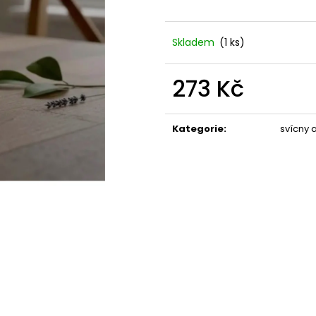
STABILIZOVANÁ KVĚTINA, VĚČNÁ RŮŽE
STABILIZOVANÁ 
ANDĚL
ANDĚL
389 Kč
398 Kč
Skladem
(1 ks)
273 Kč
Měrná
cena:
Kategorie
:
svícny 