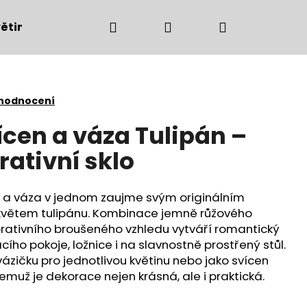
Hledat
Přihlášení
Nákupní
ětiny
Bytové doplňky
Podzimní dekorac
košík
 hodnocení
ícen a váza Tulipán –
ativní sklo
n a váza v jednom zaujme svým originálním
větem tulipánu. Kombinace jemně růžového
orativního broušeného vzhledu vytváří romantický
ho pokoje, ložnice i na slavnostně prostřený stůl.
 vázičku pro jednotlivou květinu nebo jako svícen
Následující
emuž je dekorace nejen krásná, ale i praktická.