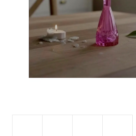
STABILIZOVANÁ KVĚTINA, VĚČNÁ RŮŽE
ANDĚL
419 Kč