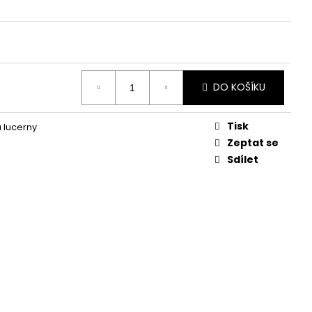
KVĚTINA, VĚČNÁ RŮŽE
DO KOŠÍKU
Tisk
a lucerny
Zeptat se
Sdílet