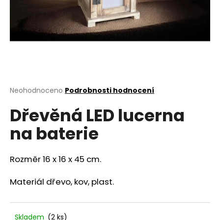
a
j
í
t
?
Průměrné
Neohodnoceno
Podrobnosti hodnocení
hodnocení
Dřevěná LED lucerna
produktu
HLEDAT
je
na baterie
0,0
z
5
D
hvězdiček.
Rozměr 16 x 16 x 45 cm.
o
p
Materiál dřevo, kov, plast.
o
r
u
Skladem
(2 ks)