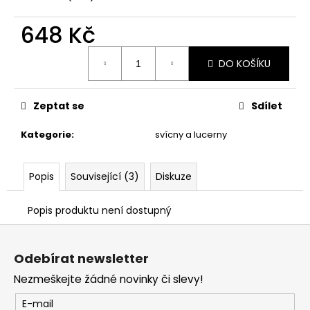
č
u
648 Kč
j
e
Měrná
m
DO KOŠÍKU
cena:
e
Zeptat se
Sdílet
PODZIMNÍ
DEKORACE
Kategorie
:
svícny a lucerny
SE
SLUNEČNICEMI.
115
Popis
Související (3)
Diskuze
Kč
Popis produktu není dostupný
Z
á
Odebírat newsletter
p
Nezmeškejte žádné novinky či slevy!
a
t
E-mail