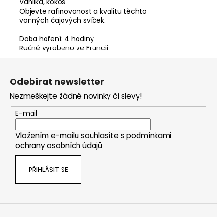
Vanilka, kokos
Objevte rafinovanost a kvalitu těchto
vonných čajových svíček.
Doba hoření: 4 hodiny
Ručně vyrobeno ve Francii
Z
á
Odebírat newsletter
p
Nezmeškejte žádné novinky či slevy!
a
t
E-mail
í
Vložením e-mailu souhlasíte s
podmínkami
ochrany osobních údajů
PŘIHLÁSIT SE