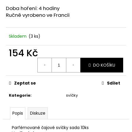
č
u
Doba hoření: 4 hodiny
j
Ručně vyrobeno ve Francii
e
m
e
Skladem
(3 ks)
154 Kč
DÁRKOVÁ
KRABIČKA
DOMEK.
Měrná
DO KOŠÍKU
cena:
25
Kč
Zeptat se
Sdílet
Kategorie
:
svíčky
Popis
Diskuze
Parfémované čajové svíčky sada 10ks