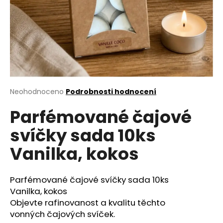
a
j
í
t
?
Průměrné
Neohodnoceno
Podrobnosti hodnocení
hodnocení
Parfémované čajové
produktu
HLEDAT
je
svíčky sada 10ks
0,0
z
Vanilka, kokos
5
D
hvězdiček.
o
p
Parfémované čajové svíčky sada 10ks
o
Vanilka, kokos
r
Objevte rafinovanost a kvalitu těchto
u
vonných čajových svíček.