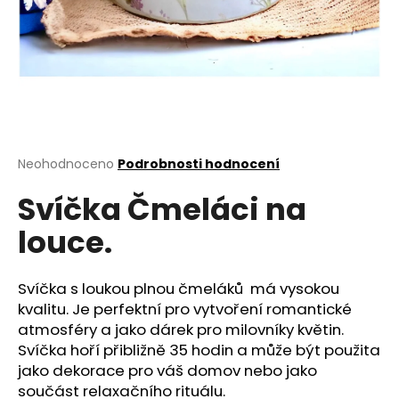
a
j
í
t
?
Průměrné
Neohodnoceno
Podrobnosti hodnocení
hodnocení
Svíčka Čmeláci na
produktu
HLEDAT
je
louce.
0,0
z
5
D
hvězdiček.
Svíčka s loukou plnou čmeláků má vysokou
o
kvalitu. Je perfektní pro vytvoření romantické
p
atmosféry a jako dárek pro milovníky květin.
o
Svíčka hoří přibližně 35 hodin a může být použita
r
jako dekorace pro váš domov nebo jako
u
součást relaxačního rituálu.