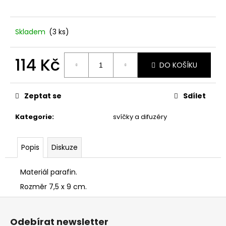
č
u
j
Skladem
(3 ks)
e
m
e
114 Kč
DO KOŠÍKU
Měrná
STABILIZOVANÁ
cena:
KVĚTINA,
Zeptat se
Sdílet
VĚČNÁ
RŮŽE
Kategorie
:
svíčky a difuzéry
ANDĚL
398
Kč
Popis
Diskuze
Materiál parafin.
Rozměr 7,5 x 9 cm.
Z
á
Odebírat newsletter