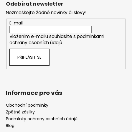
á
Odebírat newsletter
p
Nezmeškejte žádné novinky či slevy!
a
t
E-mail
í
Vložením e-mailu souhlasíte s
podmínkami
ochrany osobních údajů
PŘIHLÁSIT SE
Informace pro vás
Obchodní podmínky
Zpětné zásilky
Podmínky ochrany osobních údajů
Blog