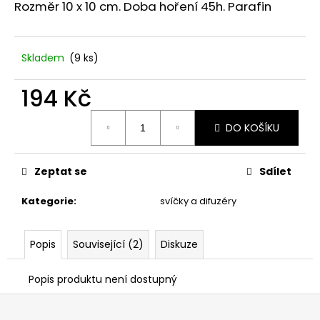
č
Rozměr 10 x 10 cm. Doba hoření 45h. Parafin
u
j
e
Skladem
(9 ks)
m
e
194 Kč
Měrná
UMĚLÝ
DO KOŠÍKU
cena:
ŠEŘÍK
60
CM.
Zeptat se
Sdílet
99
Kč
Kategorie
:
svíčky a difuzéry
Popis
Související (2)
Diskuze
Popis produktu není dostupný
Z