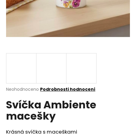
a
j
í
t
?
HLEDAT
Průměrné
Neohodnoceno
Podrobnosti hodnocení
hodnocení
D
Svíčka Ambiente
produktu
o
je
p
macešky
0,0
o
z
r
5
u
hvězdiček.
Krásná svíčka s maceškami