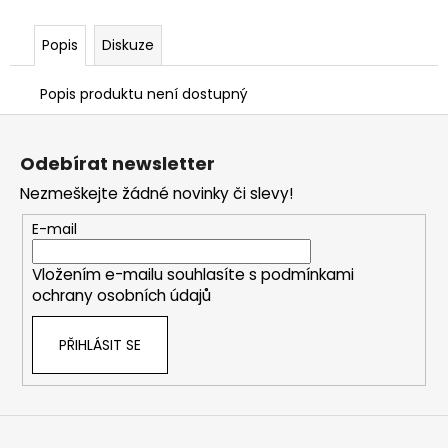
Popis
Diskuze
Popis produktu není dostupný
Z
á
Odebírat newsletter
p
Nezmeškejte žádné novinky či slevy!
a
t
E-mail
í
Vložením e-mailu souhlasíte s
podmínkami
ochrany osobních údajů
PŘIHLÁSIT SE