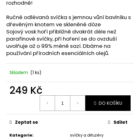
č
rozhodně!
u
j
Ručně odlévaná svíčka s jemnou vůní bavlníku s
e
dřevěným knotem ve skleněné dóze
m
Sojový vosk hoří přibližně dvakrát déle než
e
parafinové svíčky, při hoření se do ovzduší
uvolňuje až o 99% méně sazí. Dbáme na
používání přírodních esenciálních olejů.
UMĚLÝ
ŠEŘÍK
60
CM.
Skladem
(1 ks)
99
Kč
249 Kč
Měrná
DO KOŠÍKU
cena:
Zeptat se
Sdílet
Kategorie
:
svíčky a difuzéry