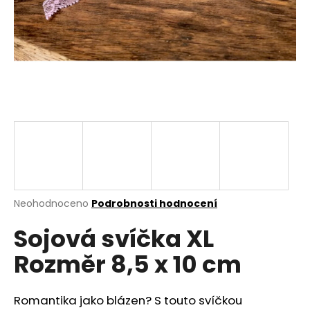
a
j
í
t
?
HLEDAT
Průměrné
Neohodnoceno
Podrobnosti hodnocení
hodnocení
D
Sojová svíčka XL
produktu
o
je
p
Rozměr 8,5 x 10 cm
0,0
o
z
r
5
u
hvězdiček.
Romantika jako blázen? S touto svíčkou