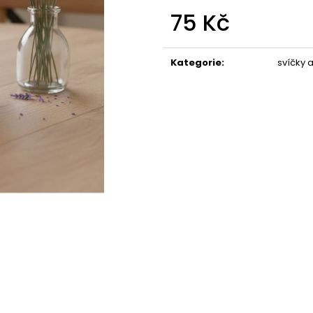
STABILIZOVANÁ KVĚTINA, VĚČNÁ RŮŽE
STABILIZOVANÁ 
75 Kč
ANDĚL
ANDĚL
389 Kč
398 Kč
Měrná
cena:
Kategorie
:
svíčky a