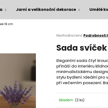
ka
Jarní a velikonoční dekorace
Umělé kv
ek 19 cm
Co potřebujete najít?
Průměrné
Neohodnoceno
Podrobnosti
hodnocení
Sada svíček
produktu
HLEDAT
je
0,0
z
Elegantní sada čtyř kro
5
Doporučujeme
přináší do interiéru klid
hvězdiček.
minimalistickému designu
stylu bydlení. Ideální pr
při večerním posezení. Ba
Skladem
(2 ks)