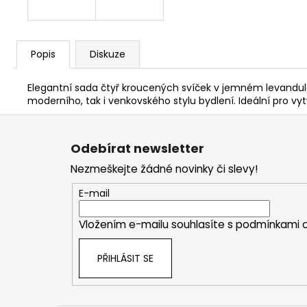
Popis
Diskuze
Elegantní sada čtyř kroucených svíček v jemném levandul
moderního, tak i venkovského stylu bydlení. Ideální pro v
Z
á
Odebírat newsletter
p
Nezmeškejte žádné novinky či slevy!
a
t
E-mail
í
Vložením e-mailu souhlasíte s
podmínkami o
PŘIHLÁSIT SE