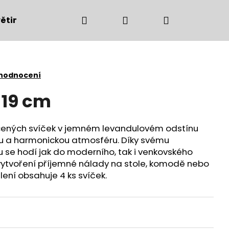
Hledat
Přihlášení
Nákupní
ětiny
Bytové doplňky
Podzimní dekorac
košík
 hodnocení
 19 cm
ucených svíček v jemném levandulovém odstínu
nou a harmonickou atmosféru. Díky svému
 se hodí jak do moderního, tak i venkovského
o vytvoření příjemné nálady na stole, komodě nebo
lení obsahuje 4 ks svíček.
Následující