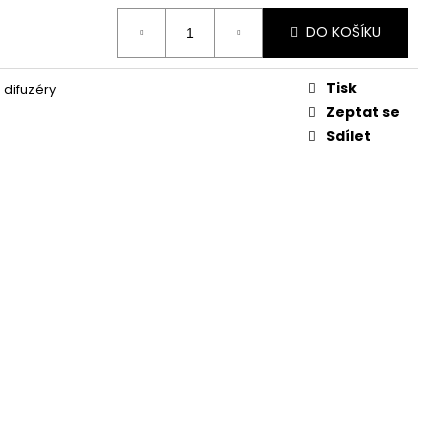
KVĚTINA, VĚČNÁ RŮŽE
DO KOŠÍKU
Tisk
 difuzéry
Zeptat se
Sdílet