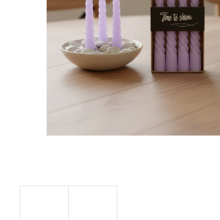
STABILIZOVANÁ KVĚTINA, VĚČNÁ RŮŽE
ANDĚL
419 Kč