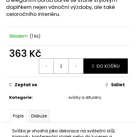
a elegantní bordó barvě se stane stylovým
č
u
doplňkem nejen vánoční výzdoby, ale také
j
celoročního interiéru.
e
m
e
Skladem
(1 ks)
363 Kč
STABILIZOVANÁ
VĚČNÁ
Měrná
RŮŽE
DO KOŠÍKU
cena:
449
Kč
Zeptat se
Sdílet
Kategorie
:
svíčky a difuzéry
Popis
Diskuze
Svíčka je vhodná jako dekorace na sváteční stůl,
komodu, konferenční stolek nebo do luceren a