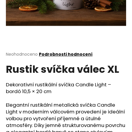
a
j
í
t
?
Průměrné
Neohodnoceno
Podrobnosti hodnocení
hodnocení
Rustik svíčka válec XL
produktu
HLEDAT
je
0,0
z
Dekorativní rustikální svíčka Candle Light –
5
bordó 10,5 × 20 cm
D
hvězdiček.
o
Elegantní rustikální metalická svíčka Candle
p
Light v moderním válcovém provedení je ideální
o
volbou pro vytvoření příjemné a útulné
r
atmosféry. Díky jemně strukturovanému povrchu
u