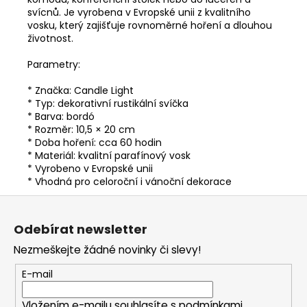
svícnů. Je vyrobena v Evropské unii z kvalitního
vosku, který zajišťuje rovnoměrné hoření a dlouhou
životnost.
Parametry:
* Značka: Candle Light
* Typ: dekorativní rustikální svíčka
* Barva: bordó
* Rozměr: 10,5 × 20 cm
* Doba hoření: cca 60 hodin
* Materiál: kvalitní parafínový vosk
* Vyrobeno v Evropské unii
* Vhodná pro celoroční i vánoční dekorace
Z
á
Odebírat newsletter
p
Nezmeškejte žádné novinky či slevy!
a
t
E-mail
í
Vložením e-mailu souhlasíte s
podmínkami