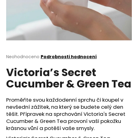
a
j
í
t
?
Průměrné
Neohodnoceno
Podrobnosti hodnocení
hodnocení
Victoria’s Secret
produktu
HLEDAT
je
Cucumber & Green Tea
0,0
z
5
D
hvězdiček.
Proměňte svou každodenní sprchu či koupel v
o
nevšední zážitek, na který se budete celý den
p
těšit. Přípravek na sprchování Victoria's Secret
o
Cucumber & Green Tea provoní vaši pokožku
r
krásnou vůní a potěší vaše smysly.
u