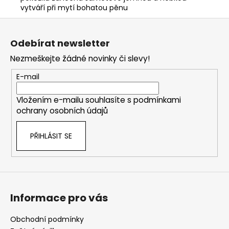
vytváří při mytí bohatou pěnu
Z
á
Odebírat newsletter
p
Nezmeškejte žádné novinky či slevy!
a
t
E-mail
í
Vložením e-mailu souhlasíte s
podmínkami
ochrany osobních údajů
PŘIHLÁSIT SE
Informace pro vás
Obchodní podmínky