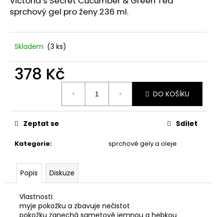
č
Victoria’s Secret Cucumber & Green Tea
u
sprchový gel pro ženy 236 ml.
j
e
m
Skladem
(3 ks)
e
378 Kč
STABILIZOVANÁ
Měrná
KVĚTINA,
DO KOŠÍKU
cena:
VĚČNÁ
RŮŽE
ANDĚL
Zeptat se
Sdílet
419
Kč
Kategorie
:
sprchové gely a oleje
Popis
Diskuze
Vlastnosti:
myje pokožku a zbavuje nečistot
pokožku zanechá sametově jemnou a hebkou