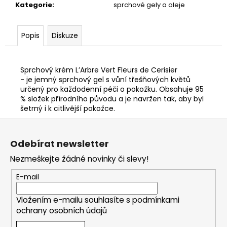
Kategorie
:
sprchové gely a oleje
Popis
Diskuze
Sprchový krém L’Arbre Vert Fleurs de Cerisier
- je jemný sprchový gel s vůní třešňových květů
určený pro každodenní péči o pokožku. Obsahuje 95
% složek přírodního původu a je navržen tak, aby byl
šetrný i k citlivější pokožce.
Z
á
Odebírat newsletter
p
Nezmeškejte žádné novinky či slevy!
a
t
E-mail
í
Vložením e-mailu souhlasíte s
podmínkami
ochrany osobních údajů