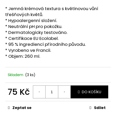
č
u
* Jemná krémová textura s květinovou vůní
j
třešňových květů.
e
* Hypoalergenní složení.
m
* Neutrální pH pro pokožku.
e
* Dermatologicky testováno.
* Certifikace EU Ecolabel.
* 95 % ingrediencí přírodního původu.
STABILIZOVANÁ
VĚČNÁ
* Vyrobeno ve Francii.
RŮŽE
* Objem: 260 ml.
449
Kč
Skladem
(3 ks)
75 Kč
DO KOŠÍKU
Měrná
cena:
Zeptat se
Sdílet