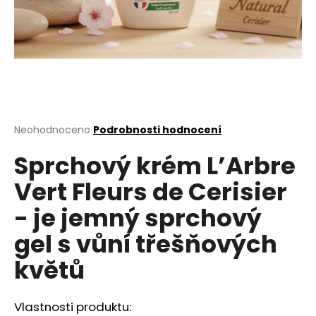
a
j
í
t
?
Průměrné
Neohodnoceno
Podrobnosti hodnocení
hodnocení
Sprchový krém L’Arbre
produktu
HLEDAT
je
Vert Fleurs de Cerisier
0,0
z
- je jemný sprchový
5
D
hvězdiček.
gel s vůní třešňových
o
p
květů
o
r
u
Vlastnosti produktu: