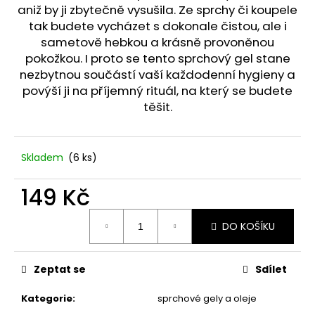
č
aniž by ji zbytečně vysušila. Ze sprchy či koupele
u
tak budete vycházet s dokonale čistou, ale i
j
sametově hebkou a krásně provoněnou
e
pokožkou. I proto se tento sprchový gel stane
m
nezbytnou součástí vaší každodenní hygieny a
e
povýší ji na příjemný rituál, na který se budete
těšit.
STABILIZOVANÁ
KVĚTINA,
VĚČNÁ
RŮŽE
Skladem
(6 ks)
ANDĚL
389
149 Kč
Kč
Měrná
DO KOŠÍKU
cena:
Zeptat se
Sdílet
Kategorie
:
sprchové gely a oleje