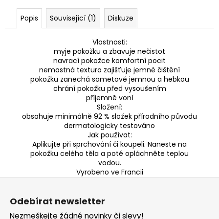
Popis
Související (1)
Diskuze
Vlastnosti:
myje pokožku a zbavuje nečistot
navrací pokožce komfortní pocit
nemastná textura zajišťuje jemné čištění
pokožku zanechá sametově jemnou a hebkou
chrání pokožku před vysoušením
příjemně voní
Složení:
obsahuje minimálně 92 % složek přírodního původu
dermatologicky testováno
Jak používat:
Aplikujte při sprchování či koupeli. Naneste na
pokožku celého těla a poté opláchněte teplou
vodou.
Vyrobeno ve Francii
Z
á
Odebírat newsletter
p
Nezmeškejte žádné novinky či slevy!