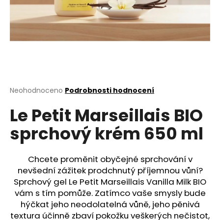
a
j
í
t
?
Průměrné
Neohodnoceno
Podrobnosti hodnocení
hodnocení
Le Petit Marseillais BIO
produktu
HLEDAT
je
sprchový krém 650 ml
0,0
z
5
D
hvězdiček.
Chcete proměnit obyčejné sprchování v
o
nevšední zážitek prodchnutý příjemnou vůní?
p
Sprchový gel Le Petit Marseillais Vanilla Milk BIO
o
vám s tím pomůže. Zatímco vaše smysly bude
r
hýčkat jeho neodolatelná vůně, jeho pěnivá
u
textura účinně zbaví pokožku veškerých nečistot,